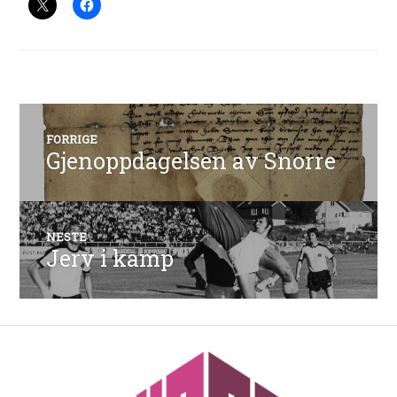
Innleggsnavigasjon
FORRIGE
Gjenoppdagelsen av Snorre
Forrige
innlegg:
NESTE
Jerv i kamp
Neste
innlegg: