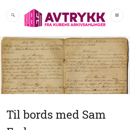
Hopp
til
SØK
PR
Avtrykk
innhold
ME
Til bords med Sam