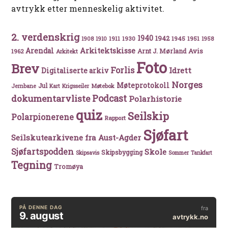
avtrykk etter menneskelig aktivitet.
2. verdenskrig
1940
1942
1911
1930
1945
1951
1908
1910
1958
Arkitektskisse
Arendal
Avis
Arnt J. Mørland
1962
Arkitekt
Foto
Brev
Forlis
Idrett
Digitaliserte arkiv
Norges
Møteprotokoll
Jul
Møtebok
Jernbane
Kart
Krigsseiler
Podcast
dokumentarvliste
Polarhistorie
quiz
Seilskip
Polarpionerene
Rapport
Sjøfart
Seilskutearkivene fra Aust-Agder
Sjøfartspodden
Skole
Skipsbygging
Skipsavis
Sommer
Tankfart
Tegning
Tromøya