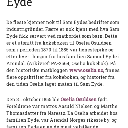
Eyde
De fleste kjenner nok til Sam Eydes bedrifter som
industrigründer. Færre er nok kjent med hva Sam
Eyde fikk servert ved matbordet som barn. Dette
er et utsnitt fra kokeboken til Oselia Osuldsen
som i perioden 1870 til 1885 var tjenestepike og
etter hvert husjomfru hos familien Samuel Eyde i
Arendal. (Arkivref: PA-2564, Oselia kokebok). På
den historiske matbloggen
www.oselia.no
, finnes
flere oppskrifter fra kokeboken, og historier fra
den tiden Oselia laget maten til Sam Eyde.
Den 31. oktober 1855 ble
Oselia Osuldsen
født.
Foreldrene var matros Aasuld Nielsen og Marthe
Thomasdatter fra Narestø. Da Oselia arbeidet hos
familien Eyde, var Arendal Norges rikeste by, og
familien Eyde en av de mest velstående