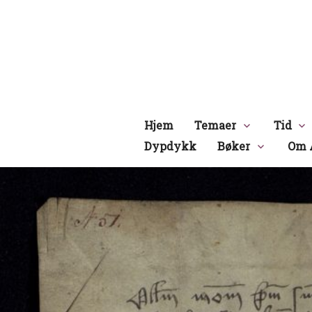
Hopp
til
innhold
Hjem
Temaer
Tid
Dypdykk
Bøker
Om 