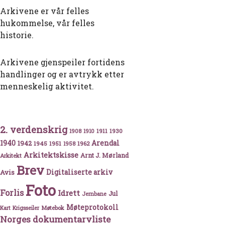
Arkivene er vår felles
hukommelse, vår felles
historie.
Arkivene gjenspeiler fortidens
handlinger og er avtrykk etter
menneskelig aktivitet.
2. verdenskrig
1911
1930
1908
1910
1940
1942
Arendal
1945
1951
1962
1958
Arkitektskisse
Arnt J. Mørland
Arkitekt
Brev
Avis
Digitaliserte arkiv
Foto
Forlis
Idrett
Jul
Jernbane
Møteprotokoll
Møtebok
Kart
Krigsseiler
Norges dokumentarvliste