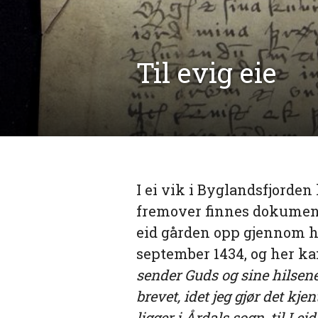
Til evig eie
I ei vik i Byglandsfjorden
fremover finnes dokument
eid gården opp gjennom hi
september 1434, og her kan
sender Guds og sine hilsener
brevet, idet jeg gjør det kje
ligger i Årdals sogn, til Lei