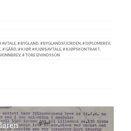
AVTALE
,
BYGLAND
,
BYGLANDSFJORDEN
,
DIPLOMBREV
,
K
,
GÅRD
,
KJØP
,
KJØPSAVTALE
,
KJØPSKONTRAKT
,
SKINNBREV
,
TORE EIVINDSSON
gasjon
 døren