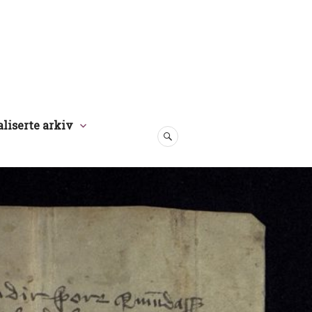
aliserte arkiv
SØK