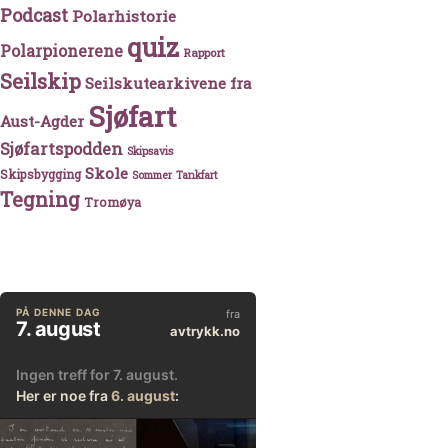
Podcast
Polarhistorie
quiz
Polarpionerene
Rapport
Seilskip
Seilskutearkivene fra
Sjøfart
Aust-Agder
Sjøfartspodden
Skipsavis
Skole
Skipsbygging
Sommer
Tankfart
Tegning
Tromøya