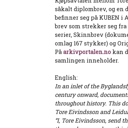
Kjøpsavtalen mellom Tore 
såkalt diplombrev, og en 
befinner seg på KUBEN i A
brev som strekker seg fra 1
serier, Skinnbrev (dokum
omlag 167 stykker) og Ori
På
arkivportalen.no
kan d
samlingen inneholder.
English:
In an inlet of the Byglands
century onward, documents 
throughout history. This 
Tore Eivindsson and Leidul
“I, Tore Eivindsson, send t