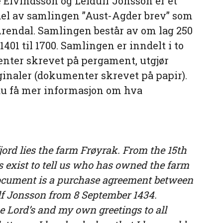
Eivindsson og Leidulf Jonsson er et
del av samlingen ”Aust-Agder brev” som
rendal. Samlingen består av om lag 250
401 til 1700. Samlingen er inndelt i to
enter skrevet på pergament, utgjør
ginaler (dokumenter skrevet på papir).
u få mer informasjon om hva
fjord lies the farm Frøyrak. From the 15th
exist to tell us who has owned the farm
document is a purchase agreement between
f Jonsson from 8 September 1434.
he Lord’s and my own greetings to all