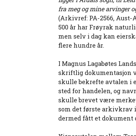
fra meg og mine arvinger og
(Arkivref: PA-2566, Aust-
500 år har Frøyrak naturl
men selv i dag kan eierska
flere hundre år.
I Magnus Lagabøtes Landslo
skriftlig dokumentasjon v
skulle bekrefte avtalen i 
sted for handelen, og navn
skulle brevet være merket
som det første arkivkrav 
dermed fått et dokument de