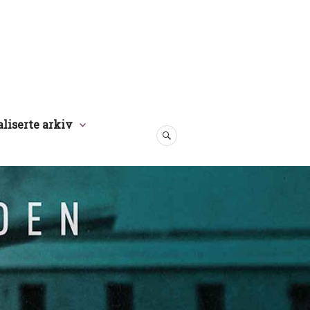
aliserte arkiv
SØK