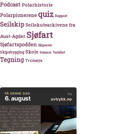
Podcast
Polarhistorie
quiz
Polarpionerene
Rapport
Seilskip
Seilskutearkivene fra
Sjøfart
Aust-Agder
Sjøfartspodden
Skipsavis
Skole
Skipsbygging
Sommer
Tankfart
Tegning
Tromøya