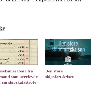
ke
ssekameratene fra
Den store
lesand som overlevde
skipsfartskrisen
 sin skipskatastrofe