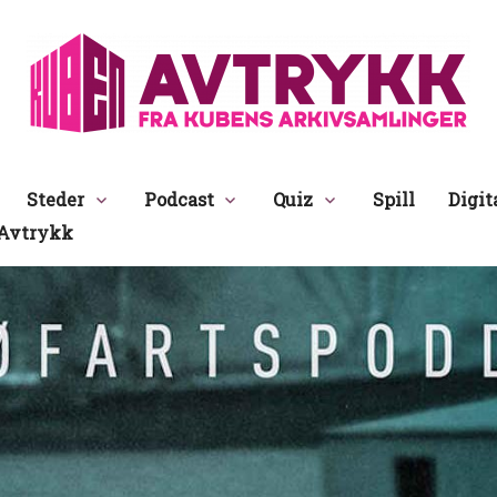
Avtrykk
Steder
Podcast
Quiz
Spill
Digit
Avtrykk