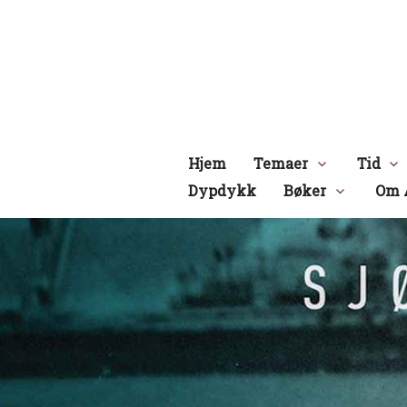
Hopp
til
innhold
Hjem
Temaer
Tid
Dypdykk
Bøker
Om 