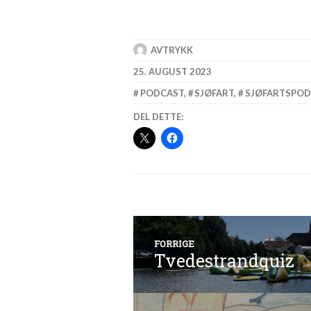
AVTRYKK
25. AUGUST 2023
PODCAST
,
SJØFART
,
SJØFARTSPO
DEL DETTE:
Innleggsnavi
FORRIGE
Tvedestrandquiz
Forrige
innlegg: