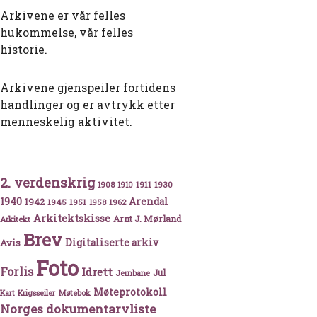
Arkivene er vår felles
hukommelse, vår felles
historie.
Arkivene gjenspeiler fortidens
handlinger og er avtrykk etter
menneskelig aktivitet.
2. verdenskrig
1911
1930
1908
1910
1940
1942
Arendal
1945
1951
1962
1958
Arkitektskisse
Arnt J. Mørland
Arkitekt
Brev
Avis
Digitaliserte arkiv
Foto
Forlis
Idrett
Jul
Jernbane
Møteprotokoll
Møtebok
Kart
Krigsseiler
Norges dokumentarvliste