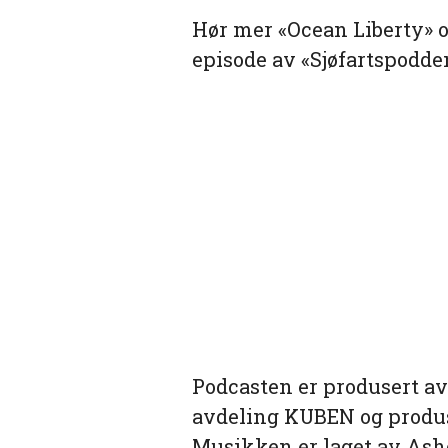
Hør mer «Ocean Liberty» og
episode av «Sjøfartspodden
Podcasten er produsert a
avdeling KUBEN og produs
Musikken er laget av Ash