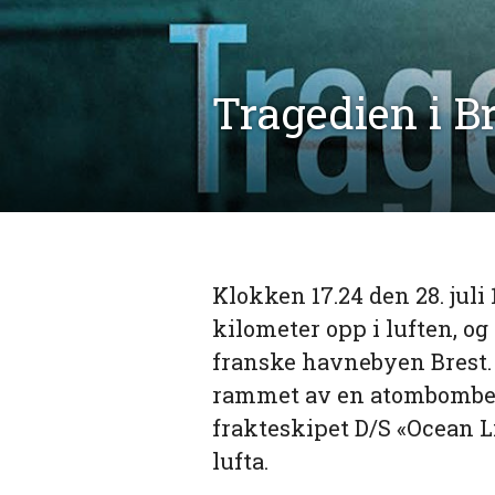
Tragedien i B
Klokken 17.24 den 28. juli
kilometer opp i luften, og
franske havnebyen Brest. 
rammet av en atombombe. D
frakteskipet D/S «Ocean Li
lufta.