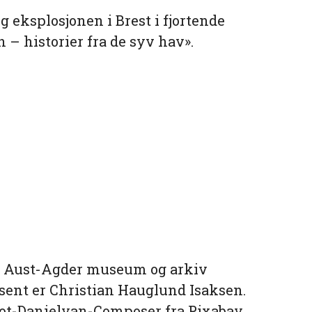
 eksplosjonen i Brest i fjortende
 – historier fra de syv hav».
v Aust-Agder museum og arkiv
ent er Christian Hauglund Isaksen.
ot-Danielyan-Composer fra Pixabay.