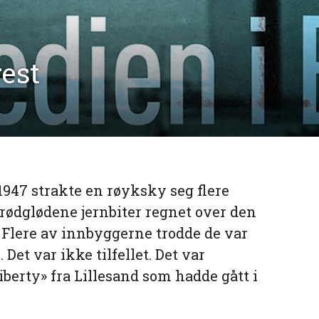
rest
 1947 strakte en røyksky seg flere
 rødglødene jernbiter regnet over den
Flere av innbyggerne trodde de var
et var ikke tilfellet. Det var
berty» fra Lillesand som hadde gått i