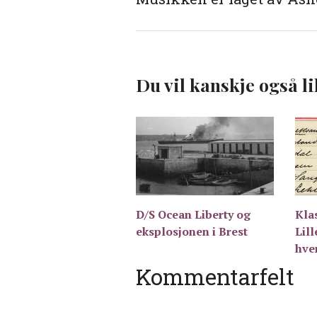
Du vil kanskje også li
D/S Ocean Liberty og
Kla
eksplosjonen i Brest
Lil
hver
Kommentarfelt