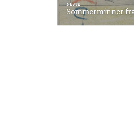
NESTE
Sommerminner fra 
Neste
innlegg: