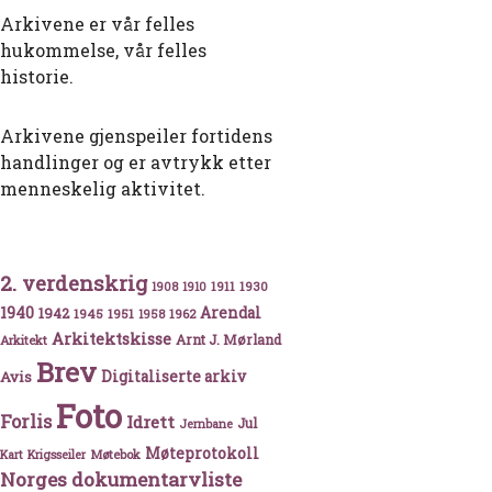
Arkivene er vår felles
hukommelse, vår felles
historie.
Arkivene gjenspeiler fortidens
handlinger og er avtrykk etter
menneskelig aktivitet.
2. verdenskrig
1911
1930
1908
1910
1940
1942
Arendal
1945
1951
1962
1958
Arkitektskisse
Arnt J. Mørland
Arkitekt
Brev
Avis
Digitaliserte arkiv
Foto
Forlis
Idrett
Jul
Jernbane
Møteprotokoll
Møtebok
Kart
Krigsseiler
Norges dokumentarvliste