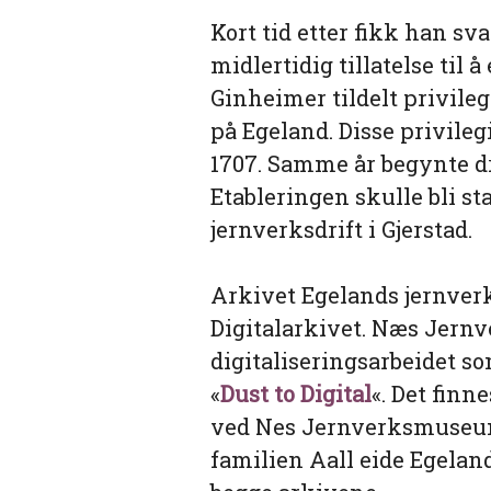
Kort tid etter fikk han s
midlertidig tillatelse til å
Ginheimer tildelt privileg
på Egeland. Disse privileg
1707. Samme år begynte d
Etableringen skulle bli st
jernverksdrift i Gjerstad.
Arkivet Egelands jernverk 
Digitalarkivet. Næs Jern
digitaliseringsarbeidet s
«
Dust to Digital
«. Det finn
ved Nes Jernverksmuseum.
familien Aall eide Egeland