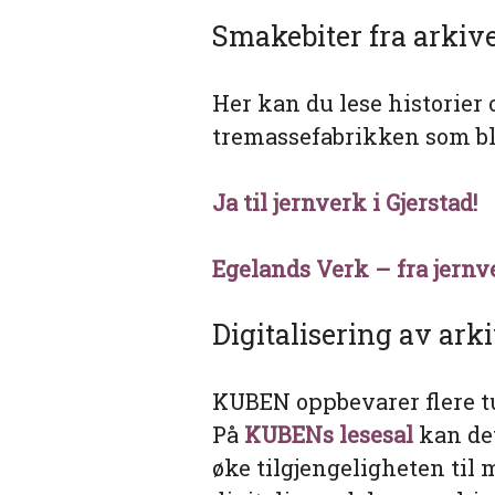
Smakebiter fra arkiv
Her kan du lese historie
tremassefabrikken som ble 
Ja til jernverk i Gjerstad!
Egelands Verk – fra jernv
Digitalisering av ar
KUBEN oppbevarer flere t
På
KUBENs lesesal
kan det
øke tilgjengeligheten til