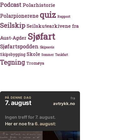
Podcast
Polarhistorie
quiz
Polarpionerene
Rapport
Seilskip
Seilskutearkivene fra
Sjøfart
Aust-Agder
Sjøfartspodden
Skipsavis
Skole
Skipsbygging
Sommer
Tankfart
Tegning
Tromøya