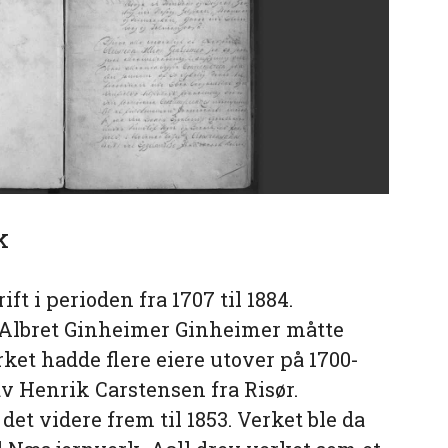
k
rift i perioden fra 1707 til 1884.
 Albret Ginheimer Ginheimer måtte
rket hadde flere eiere utover på 1700-
t av Henrik Carstensen fra Risør.
et videre frem til 1853. Verket ble da