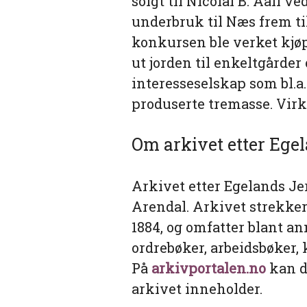
solgt til Nicolai B. Aall 
underbruk til Næs frem til
konkursen ble verket kjø
ut jorden til enkeltgårder 
interesseselskap som bl.a.
produserte tremasse. Virks
Om arkivet etter Eg
Arkivet etter Egelands J
Arendal. Arkivet strekker 
1884, og omfatter blant a
ordrebøker, arbeidsbøker,
På
arkivportalen.no
kan d
arkivet inneholder.