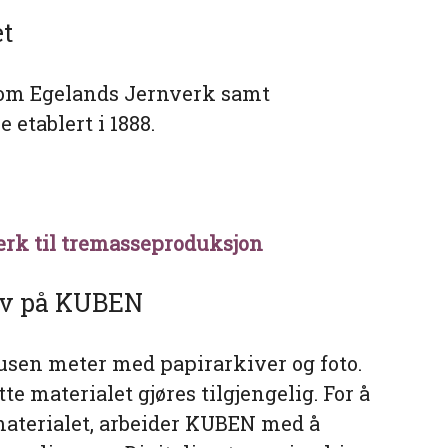
et
r om Egelands Jernverk samt
etablert i 1888.
erk til tremasseproduksjon
kiv på KUBEN
usen meter med papirarkiver og foto.
te materialet gjøres tilgjengelig. For å
 materialet, arbeider KUBEN med å