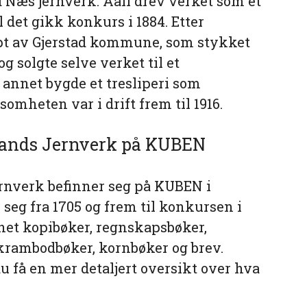
ved Næs jernverk. Aall drev verket som et
 det gikk konkurs i 1884. Etter
pt av Gjerstad kommune, som stykket
og solgte selve verket til et
 annet bygde et tresliperi som
omheten var i drift frem til 1916.
elands Jernverk på KUBEN
ernverk befinner seg på KUBEN i
seg fra 1705 og frem til konkursen i
nnet kopibøker, regnskapsbøker,
 krambodbøker, kornbøker og brev.
u få en mer detaljert oversikt over hva