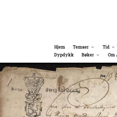
Hopp
til
innhold
Hjem
Temaer
Tid
Dypdykk
Bøker
Om 