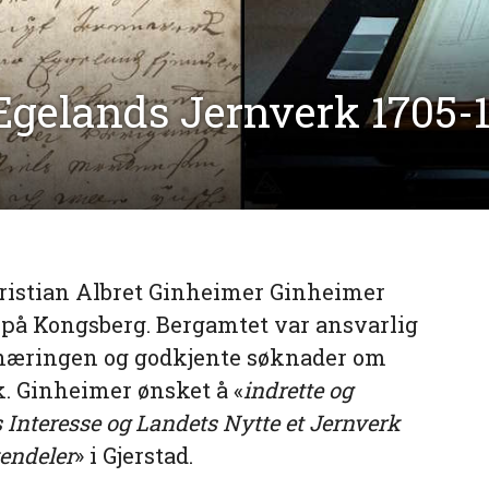
 Egelands Jernverk 1705-
Christian Albret Ginheimer Ginheimer
 på Kongsberg. Bergamtet var ansvarlig
snæringen og godkjente søknader om
k. Ginheimer ønsket å «
indrette og
 Interesse og Landets Nytte et Jernverk
endeler
» i Gjerstad.