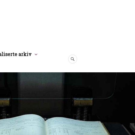
aliserte arkiv
SØK