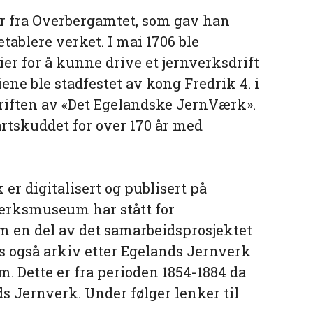
var fra Overbergamtet, som gav han
 etablere verket. I mai 1706 ble
ier for å kunne drive et jernverksdrift
iene ble stadfestet av kong Fredrik 4. i
riften av «Det Egelandske JernVærk».
artskuddet for over 170 år med
er digitalisert og publisert på
verksmuseum har stått for
om en del av det samarbeidsprosjektet
es også arkiv etter Egelands Jernverk
 Dette er fra perioden 1854-1884 da
s Jernverk. Under følger lenker til