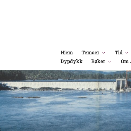
Hopp
til
innhold
Hjem
Temaer
Tid
Dypdykk
Bøker
Om 