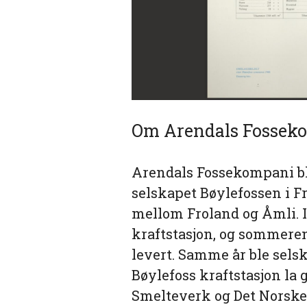
Om Arendals Fossek
Arendals Fossekompani ble 
selskapet Bøylefossen i F
mellom Froland og Åmli. I
kraftstasjon, og sommeren 
levert. Samme år ble selsk
Bøylefoss kraftstasjon la
Smelteverk og Det Norske