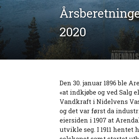
Årsberetninge
2020
Den 30. januar 1896 ble A
«at indkjøbe og ved Salg e
Vandkraft i Nidelvens Vasd
og det var først da indu
eiersiden i 1907 at Arend
utvikle seg. I 1911 hentet
selskapet samt startet ut