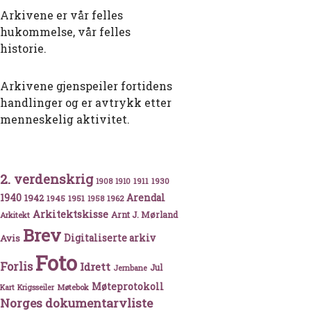
Arkivene er vår felles
hukommelse, vår felles
historie.
Arkivene gjenspeiler fortidens
handlinger og er avtrykk etter
menneskelig aktivitet.
2. verdenskrig
1911
1930
1908
1910
1940
1942
Arendal
1945
1951
1962
1958
Arkitektskisse
Arnt J. Mørland
Arkitekt
Brev
Avis
Digitaliserte arkiv
Foto
Forlis
Idrett
Jul
Jernbane
Møteprotokoll
Møtebok
Kart
Krigsseiler
Norges dokumentarvliste