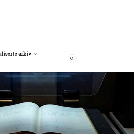
aliserte arkiv
SØK