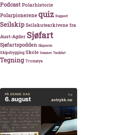
Podcast
Polarhistorie
quiz
Polarpionerene
Rapport
Seilskip
Seilskutearkivene fra
Sjøfart
Aust-Agder
Sjøfartspodden
Skipsavis
Skole
Skipsbygging
Sommer
Tankfart
Tegning
Tromøya