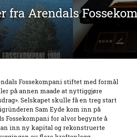
r fra Arendals Fossekom
rendals Fossekompani stiftet med formål
ller på annen maade at nyttiggjøre
rag». Selskapet skulle få en treg start
strigründeren Sam Eyde kom inn på
als Fossekompani for alvor begynte å
 han inn ny kapital og rekonstruerte
byggingen av flere kraftanlegg.