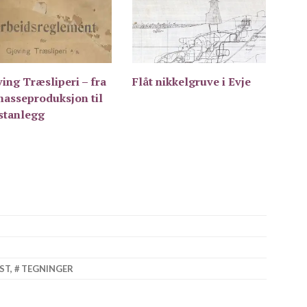
ing Træsliperi – fra
Flåt nikkelgruve i Evje
masseproduksjon til
istanlegg
ST
,
TEGNINGER