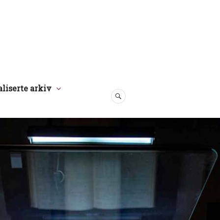
aliserte arkiv
SØK