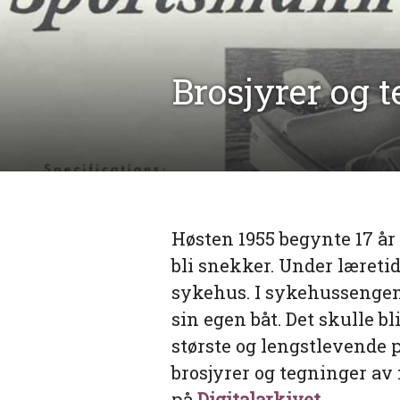
Brosjyrer og t
Høsten 1955 begynte 17 år 
bli snekker. Under læret
sykehus. I sykehussengen
sin egen båt. Det skulle b
største og lengstlevende 
brosjyrer og tegninger av
på
Digitalarkivet
.