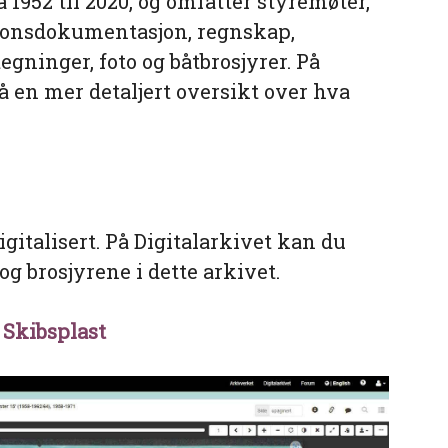
a 1952 til 2020, og omfatter styremøter,
jonsdokumentasjon, regnskap,
gninger, foto og båtbrosjyrer. På
å en mer detaljert oversikt over hva
igitalisert. På Digitalarkivet kan du
og brosjyrene i dette arkivet.
 Skibsplast