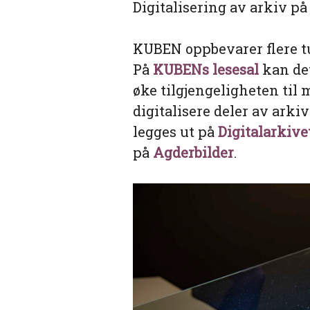
Digitalisering av arkiv 
KUBEN oppbevarer flere t
På
KUBENs lesesal
kan det
øke tilgjengeligheten til
digitalisere deler av arki
legges ut på
Digitalarkive
på
Agderbilder
.