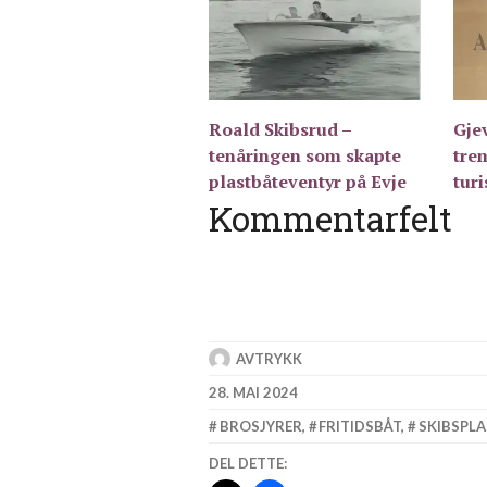
Roald Skibsrud –
Gjev
tenåringen som skapte
tre
plastbåteventyr på Evje
tur
Kommentarfelt
AVTRYKK
28. MAI 2024
BROSJYRER
,
FRITIDSBÅT
,
SKIBSPLA
DEL DETTE: