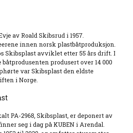
Evje av Roald Skibsrud i 1957.
eerene innen norsk plastbåtproduksjon.
 Skibsplast avviklet etter 55 års drift. I
e båtprodusenten produsert over 14 000
phørte var Skibsplast den eldste
ften i Norge.
ast
kalt PA-2968, Skibsplast, er deponert av
inner seg i dag på KUBEN i Arendal.