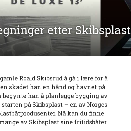
egninger etter Skibsplast
gamle Roald Skibsrud å gå i lære for å
iden skadet han en hånd og havnet på
 begynte han å planlegge bygging av
li starten på Skibsplast – en av Norges
plastbåtprodusenter. Nå kan du finne
 mange av Skibsplast sine fritidsbåter