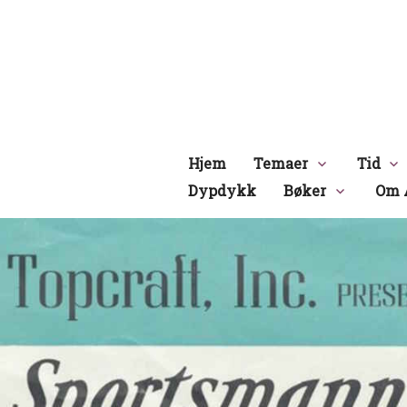
Hopp
til
innhold
Hjem
Temaer
Tid
Dypdykk
Bøker
Om 