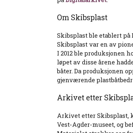
Om Skibsplast
Skibsplast ble etablert på 
Skibsplast var en av pion
I 2012 ble produksjonen hos
løpet av disse årene hadd
båter. Da produksjonen op
gjenværende plastbåtbedri
Arkivet etter Skibspl
Arkivet etter Skibsplast, 
Vest-Agder-museet, og bef