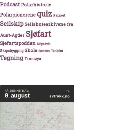
Podcast
Polarhistorie
quiz
Polarpionerene
Rapport
Seilskip
Seilskutearkivene fra
Sjøfart
Aust-Agder
Sjøfartspodden
Skipsavis
Skole
Skipsbygging
Sommer
Tankfart
Tegning
Tromøya