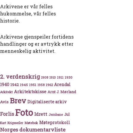
Arkivene er vår felles
hukommelse, vår felles
historie.
Arkivene gjenspeiler fortidens
handlinger og er avtrykk etter
menneskelig aktivitet.
2. verdenskrig
1911
1930
1908
1910
1940
1942
Arendal
1945
1951
1962
1958
Arkitektskisse
Arnt J. Mørland
Arkitekt
Brev
Avis
Digitaliserte arkiv
Foto
Forlis
Idrett
Jul
Jernbane
Møteprotokoll
Møtebok
Kart
Krigsseiler
Norges dokumentarvliste