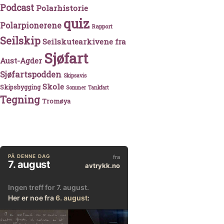
Podcast
Polarhistorie
quiz
Polarpionerene
Rapport
Seilskip
Seilskutearkivene fra
Sjøfart
Aust-Agder
Sjøfartspodden
Skipsavis
Skole
Skipsbygging
Sommer
Tankfart
Tegning
Tromøya