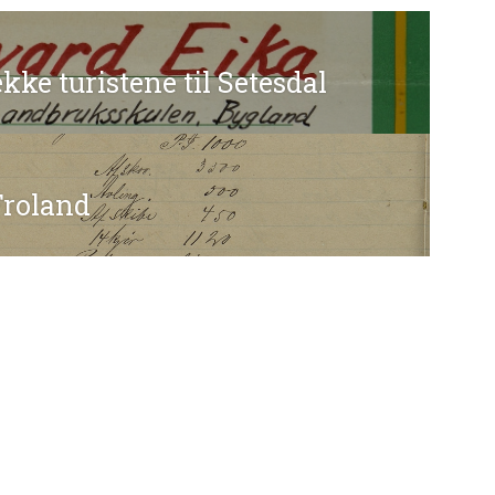
gasjon
ekke turistene til Setesdal
Froland