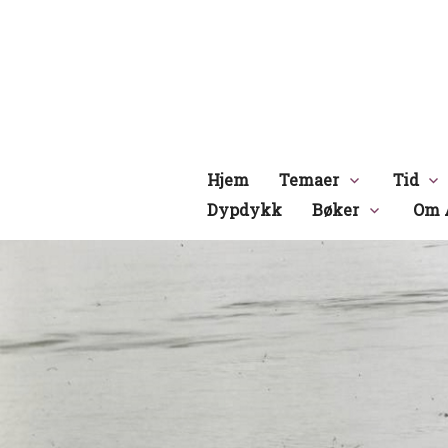
Hopp
til
innhold
Hjem
Temaer
Tid
Dypdykk
Bøker
Om 