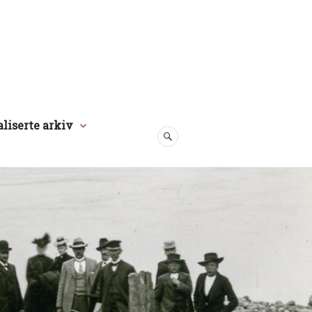
aliserte arkiv
SØK