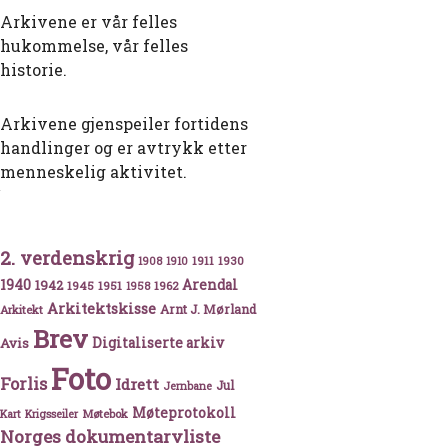
Arkivene er vår felles
hukommelse, vår felles
historie.
Arkivene gjenspeiler fortidens
handlinger og er avtrykk etter
menneskelig aktivitet.
2. verdenskrig
1911
1930
1908
1910
1940
1942
Arendal
1945
1951
1962
1958
Arkitektskisse
Arnt J. Mørland
Arkitekt
Brev
Avis
Digitaliserte arkiv
Foto
Forlis
Idrett
Jul
Jernbane
Møteprotokoll
Møtebok
Kart
Krigsseiler
Norges dokumentarvliste