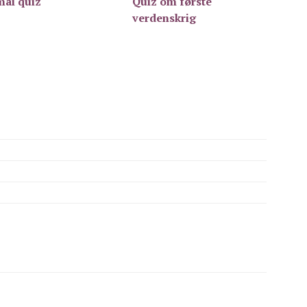
mai quiz
Quiz om første
verdenskrig