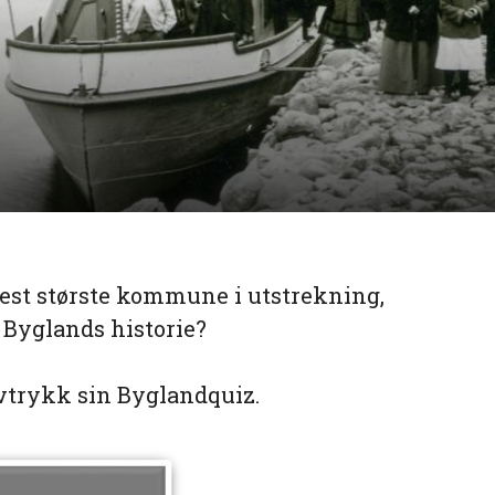
est største kommune i utstrekning,
Byglands historie?
vtrykk sin Byglandquiz.