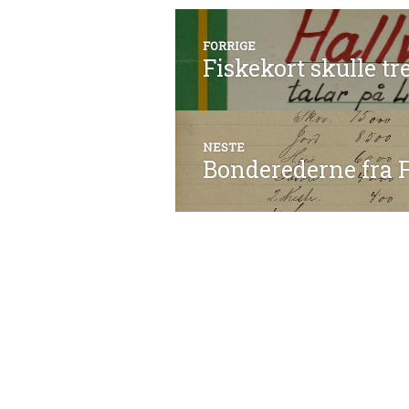
Innleggsnavi
FORRIGE
Fiskekort skulle tr
Forrige
innlegg:
NESTE
Bonderederne fra 
Neste
innlegg: