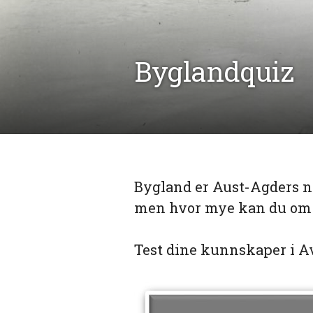
Byglandquiz
Bygland er Aust-Agders n
men hvor mye kan du om 
Test dine kunnskaper i A