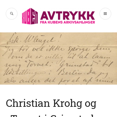
Hopp
til
SØK
PR
Avtrykk
innhold
ME
Christian Krohg og