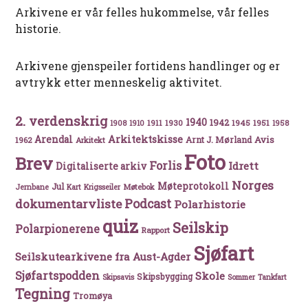
Arkivene er vår felles hukommelse, vår felles
historie.
Arkivene gjenspeiler fortidens handlinger og er
avtrykk etter menneskelig aktivitet.
2. verdenskrig
1940
1942
1911
1930
1945
1951
1908
1910
1958
Arkitektskisse
Arendal
Avis
Arnt J. Mørland
1962
Arkitekt
Foto
Brev
Forlis
Idrett
Digitaliserte arkiv
Norges
Møteprotokoll
Jul
Møtebok
Jernbane
Kart
Krigsseiler
Podcast
dokumentarvliste
Polarhistorie
quiz
Seilskip
Polarpionerene
Rapport
Sjøfart
Seilskutearkivene fra Aust-Agder
Sjøfartspodden
Skole
Skipsbygging
Skipsavis
Sommer
Tankfart
Tegning
Tromøya