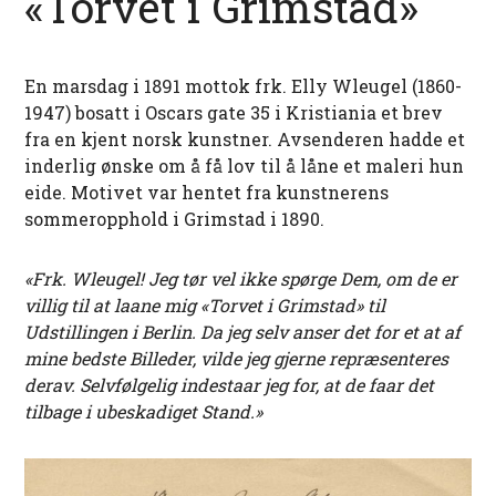
«Torvet i Grimstad»
En marsdag i 1891 mottok frk. Elly Wleugel (1860-
1947) bosatt i Oscars gate 35 i Kristiania et brev
fra en kjent norsk kunstner. Avsenderen hadde et
inderlig ønske om å få lov til å låne et maleri hun
eide. Motivet var hentet fra kunstnerens
sommeropphold i Grimstad i 1890.
«Frk. Wleugel! Jeg tør vel ikke spørge Dem, om de er
villig til at laane mig «Torvet i Grimstad» til
Udstillingen i Berlin. Da jeg selv anser det for et at af
mine bedste Billeder, vilde jeg gjerne repræsenteres
derav. Selvfølgelig indestaar jeg for, at de faar det
tilbage i ubeskadiget Stand.»