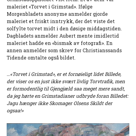
maleriet «Torvet i Grimstad». Ifølge
Morgenbladets anonyme anmelder gjorde
maleriet et friskt inntrykk, der det viste det
solfylte torvet midt i den døsige middagstiden.
Dagbladets anmelder Aubert mente imidlertid
maleriet hadde en «bismak av fotografi». En
annen anmelder som skrev for Christianssands
Tidende omtalte også bildet.
…«Torvet i Grimstad», er et fornøieligt lidet Billede,
der viser os en just ikke svært livlig Torvtrafik, men
er formodentlig til Gjengjæld saa meget mere sandt,
da jeg hørte en Grimstadianer udbryde foran Billedet:
Jagu hænger ikke Skomager Olsens Skildt der
ogsaa!»