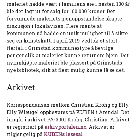
maleriet hadde vært i familiens eie i nesten 130 år
ble det lagt ut for salg for 100.000 kroner. Det
forvunnede maleriets gjenoppstandelse skapte
diskusjon i lokalavisen. Flere mente at
kommunen nå hadde en unik mulighet til å sikre
seg en kunstskatt. I april 2019 vedtok et stort
flertall i Grimstad kommunestyre å bevilge
penger slik at maleriet kunne returnere hjem. Det
nyinnkjøpte maleriet ble plassert på Grimstads
nye bibliotek, slik at flest mulig kunne få se det.
Arkivet
Korrespondansen mellom Christian Krohg og Elly
Elly Wleugel oppbevares på KUBEN i Arendal. Det
inngår i arkivet PA-3001 Krohg, Christian. Arkivet
er registrert på
arkivportalen.no
. Arkivet er
tilgjengelig på
KUBENs lesesal
.