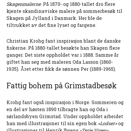
Skagenmalerne
. På 1870- og 1880-tallet dro flere
kjente skandinaviske malere på sommerbesøk til
Skagen på Jylland i Danmark. Her ble de
tiltrukket av det fine lyset og fargene.
Christian Krohg fant inspirasjon blant de danske
fiskerne. På 1880-tallet besøkte han Skagen flere
ganger. Det siste oppholdet var i 1888. Samme år
giftet han seg med maleren Oda Lasson (1860-
1935). Året etter fikk de sønnen Per (1889-1965).
Fattig bohem på Grimstadbesøk
Krohg fant også inspirasjon i Norge. Sommeren og
en del av høsten 1890 tilbragte han og Oda i
sørlandsbyen Grimstad. Under oppholdet arbeidet
han med illustrasjoner til sin egen bok
«Lodser»
og
illustrasjoner til Henrik Ibsens
«Terje Vigen».