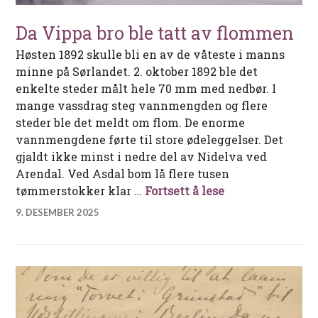
Da Vippa bro ble tatt av flommen
Høsten 1892 skulle bli en av de våteste i manns
minne på Sørlandet. 2. oktober 1892 ble det
enkelte steder målt hele 70 mm med nedbør. I
mange vassdrag steg vannmengden og flere
steder ble det meldt om flom. De enorme
vannmengdene førte til store ødeleggelser. Det
gjaldt ikke minst i nedre del av Nidelva ved
Arendal. Ved Asdal bom lå flere tusen
Da Vippa bro ble
tømmerstokker klar …
Fortsett å lese
9. DESEMBER 2025