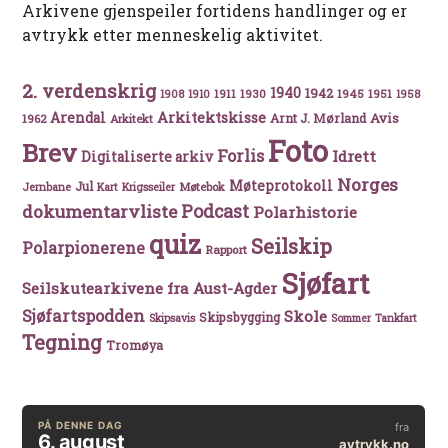
Arkivene gjenspeiler fortidens handlinger og er
avtrykk etter menneskelig aktivitet.
2. verdenskrig
1940
1942
1911
1930
1945
1951
1908
1910
1958
Arkitektskisse
Arendal
Avis
Arnt J. Mørland
1962
Arkitekt
Foto
Brev
Forlis
Idrett
Digitaliserte arkiv
Norges
Møteprotokoll
Jul
Møtebok
Jernbane
Kart
Krigsseiler
Podcast
dokumentarvliste
Polarhistorie
quiz
Seilskip
Polarpionerene
Rapport
Sjøfart
Seilskutearkivene fra Aust-Agder
Sjøfartspodden
Skole
Skipsbygging
Skipsavis
Sommer
Tankfart
Tegning
Tromøya