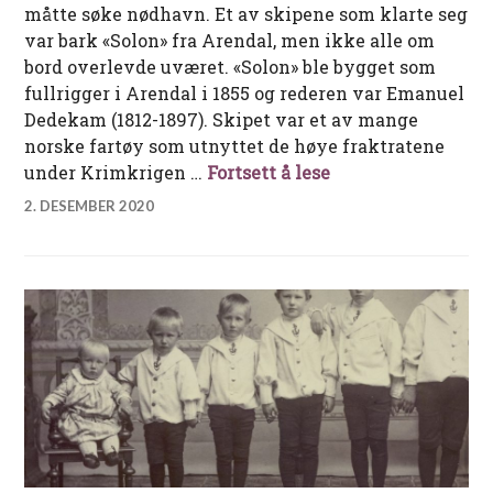
måtte søke nødhavn. Et av skipene som klarte seg
var bark «Solon» fra Arendal, men ikke alle om
bord overlevde uværet. «Solon» ble bygget som
fullrigger i Arendal i 1855 og rederen var Emanuel
Dedekam (1812-1897). Skipet var et av mange
norske fartøy som utnyttet de høye fraktratene
Bark «Solon» i stor
under Krimkrigen …
Fortsett å lese
2. DESEMBER 2020