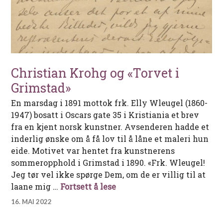
Christian Krohg og «Torvet i
Grimstad»
En marsdag i 1891 mottok frk. Elly Wleugel (1860-
1947) bosatt i Oscars gate 35 i Kristiania et brev
fra en kjent norsk kunstner. Avsenderen hadde et
inderlig ønske om å få lov til å låne et maleri hun
eide. Motivet var hentet fra kunstnerens
sommeropphold i Grimstad i 1890. «Frk. Wleugel!
Jeg tør vel ikke spørge Dem, om de er villig til at
Christian Krohg og «Torvet
laane mig …
Fortsett å lese
16. MAI 2022