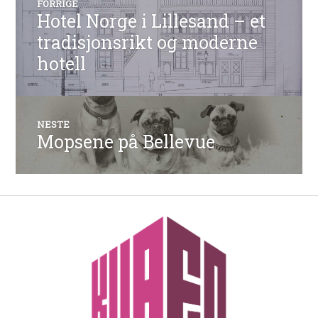
FORRIGE
Hotel Norge i Lillesand – et
Forrige
innlegg:
tradisjonsrikt og moderne
hotell
NESTE
Mopsene på Bellevue
Neste
innlegg: