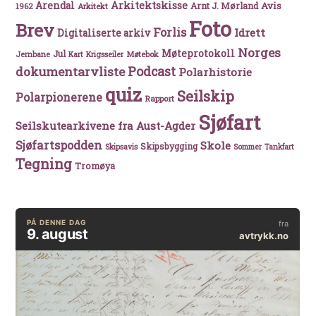
Arkitektskisse
Arendal
Avis
Arnt J. Mørland
1962
Arkitekt
Foto
Brev
Forlis
Idrett
Digitaliserte arkiv
Norges
Møteprotokoll
Jul
Møtebok
Jernbane
Kart
Krigsseiler
Podcast
dokumentarvliste
Polarhistorie
quiz
Seilskip
Polarpionerene
Rapport
Sjøfart
Seilskutearkivene fra Aust-Agder
Sjøfartspodden
Skole
Skipsbygging
Skipsavis
Sommer
Tankfart
Tegning
Tromøya