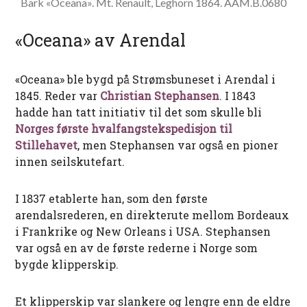
Bark «Oceana». Mt. Renault, Leghorn 1864. AAM.B.0680
«Oceana» av Arendal
«Oceana» ble bygd på Strømsbuneset i Arendal i
1845. Reder var
Christian Stephansen
. I 1843
hadde han tatt initiativ til det som skulle bli
Norges første hvalfangstekspedisjon til
Stillehavet
, men Stephansen var også en pioner
innen seilskutefart.
I 1837 etablerte han, som den første
arendalsrederen, en direkterute mellom Bordeaux
i Frankrike og New Orleans i USA. Stephansen
var også en av de første rederne i Norge som
bygde klipperskip.
Et klipperskip var slankere og lengre enn de eldre