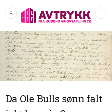
Hopp
til
SØK
PR
Avtrykk
innhold
ME
Da Ole Bulls sønn falt