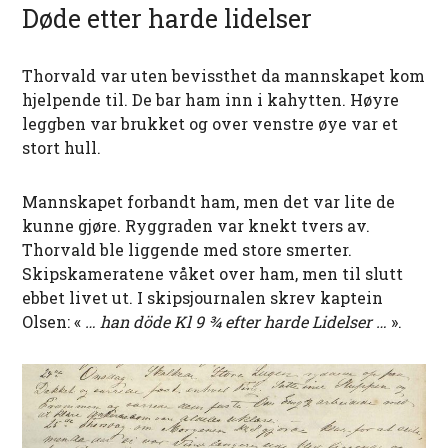
Døde etter harde lidelser
Thorvald var uten bevissthet da mannskapet kom
hjelpende til. De bar ham inn i kahytten. Høyre
leggben var brukket og over venstre øye var et
stort hull.
Mannskapet forbandt ham, men det var lite de
kunne gjøre. Ryggraden var knekt tvers av.
Thorvald ble liggende med store smerter.
Skipskameratene våket over ham, men til slutt
ebbet livet ut. I skipsjournalen skrev kaptein
Olsen: «
… han döde Kl 9 ¾ efter harde Lidelser …
».