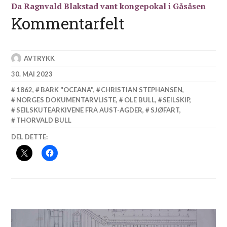
Da Ragnvald Blakstad vant kongepokal i Gåsåsen
Kommentarfelt
AVTRYKK
30. MAI 2023
1862
,
BARK "OCEANA"
,
CHRISTIAN STEPHANSEN
,
NORGES DOKUMENTARVLISTE
,
OLE BULL
,
SEILSKIP
,
SEILSKUTEARKIVENE FRA AUST-AGDER
,
SJØFART
,
THORVALD BULL
DEL DETTE:
Innleggsnavigasjon