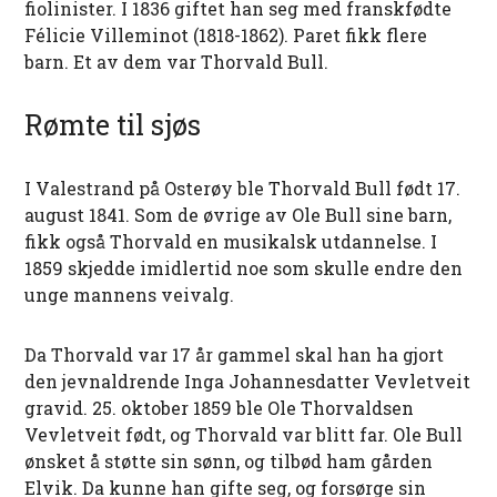
fiolinister. I 1836 giftet han seg med franskfødte
Félicie Villeminot (1818-1862). Paret fikk flere
barn. Et av dem var Thorvald Bull.
Rømte til sjøs
I Valestrand på Osterøy ble Thorvald Bull født 17.
august 1841. Som de øvrige av Ole Bull sine barn,
fikk også Thorvald en musikalsk utdannelse. I
1859 skjedde imidlertid noe som skulle endre den
unge mannens veivalg.
Da Thorvald var 17 år gammel skal han ha gjort
den jevnaldrende Inga Johannesdatter Vevletveit
gravid. 25. oktober 1859 ble Ole Thorvaldsen
Vevletveit født, og Thorvald var blitt far. Ole Bull
ønsket å støtte sin sønn, og tilbød ham gården
Elvik. Da kunne han gifte seg, og forsørge sin