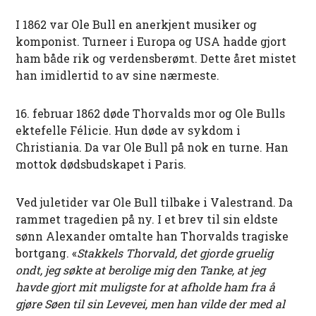
I 1862 var Ole Bull en anerkjent musiker og
komponist. Turneer i Europa og USA hadde gjort
ham både rik og verdensberømt. Dette året mistet
han imidlertid to av sine nærmeste.
16. februar 1862 døde Thorvalds mor og Ole Bulls
ektefelle Félicie. Hun døde av sykdom i
Christiania. Da var Ole Bull på nok en turne. Han
mottok dødsbudskapet i Paris.
Ved juletider var Ole Bull tilbake i Valestrand. Da
rammet tragedien på ny. I et brev til sin eldste
sønn Alexander omtalte han Thorvalds tragiske
bortgang. «
Stakkels Thorvald, det gjorde gruelig
ondt, jeg søkte at berolige mig den Tanke, at jeg
havde gjort mit muligste for at afholde ham fra å
gjøre Søen til sin Levevei, men han vilde der med al