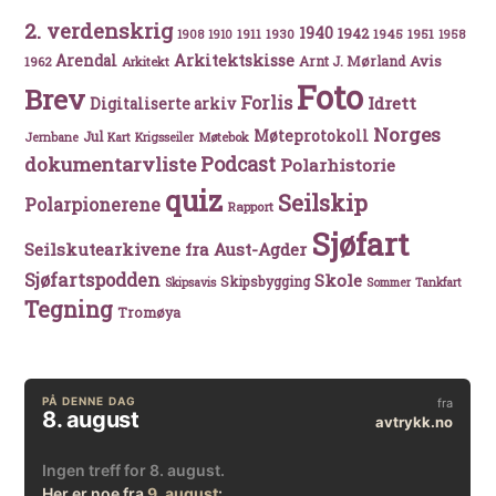
2. verdenskrig
1940
1942
1911
1930
1945
1951
1908
1910
1958
Arkitektskisse
Arendal
Avis
Arnt J. Mørland
1962
Arkitekt
Foto
Brev
Forlis
Idrett
Digitaliserte arkiv
Norges
Møteprotokoll
Jul
Møtebok
Jernbane
Kart
Krigsseiler
Podcast
dokumentarvliste
Polarhistorie
quiz
Seilskip
Polarpionerene
Rapport
Sjøfart
Seilskutearkivene fra Aust-Agder
Sjøfartspodden
Skole
Skipsbygging
Skipsavis
Sommer
Tankfart
Tegning
Tromøya