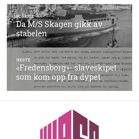
Innleggsnavigasjon
FORRIGE
Da M/S Skagen gikk av
Forrige
innlegg:
stabelen
NESTE
«Fredensborg»- slaveskipet
Neste
innlegg:
som kom opp fra dypet