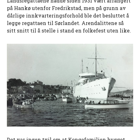
Landsregattaene hadde siden 1931 vært arrangert
på Hankø utenfor Fredrikstad, men på grunn av
dårlige innkvarteringsforhold ble det besluttet å
legge regattaen til Sørlandet. Arendalittene så
sitt snitt til å stelle i stand en folkefest uten like.
Det var ingen tvil om at Kongefamilien hygget