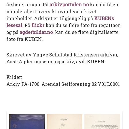
årsberetninger. På
arkivportalen.no
kan du få en
mer detaljert oversikt over hva arkivet
inneholder. Arkivet er tilgjengelig på
KUBENs
lesesal
. På
flickr
kan du se flere foto fra regattaen
og på
agderbilder.no
. kan du se flere digitaliserte
foto fra KUBEN.
Skrevet av Yngve Schulstad Kristensen arkivar,
Aust-Agder museum og arkiv, avd. KUBEN
Kilder:
Arkiv PA-1700, Arendal Seilforening 02 Y01 L0001