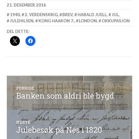
21. DESEMBER 2016
1940
,
2. VERDENSKRIG
,
BREV
,
HARALD JUELL
,
JUL
,
JULEHILSEN
,
KONG HAAKON 7.
,
LONDON
,
OKKUPASJON
DEL DETTE:
Innleggsnavigasjon
FORRIGE
Banken som aldri ble bygd
Forrige
innlegg:
NESTE
Julebesøk på Nes i 1820
Neste
innlegg: