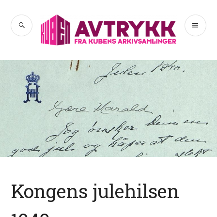
Hopp
til
SØK
PR
Avtrykk
innhold
ME
Kongens julehilsen