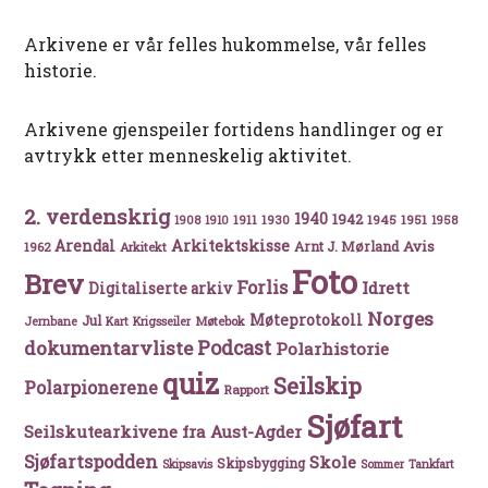
Arkivene er vår felles hukommelse, vår felles
historie.
Arkivene gjenspeiler fortidens handlinger og er
avtrykk etter menneskelig aktivitet.
2. verdenskrig
1940
1942
1911
1930
1945
1951
1908
1910
1958
Arkitektskisse
Arendal
Avis
Arnt J. Mørland
1962
Arkitekt
Foto
Brev
Forlis
Idrett
Digitaliserte arkiv
Norges
Møteprotokoll
Jul
Møtebok
Jernbane
Kart
Krigsseiler
Podcast
dokumentarvliste
Polarhistorie
quiz
Seilskip
Polarpionerene
Rapport
Sjøfart
Seilskutearkivene fra Aust-Agder
Sjøfartspodden
Skole
Skipsbygging
Skipsavis
Sommer
Tankfart