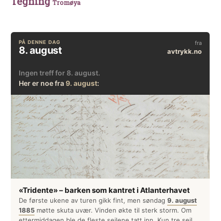
Tegning
Tromøya