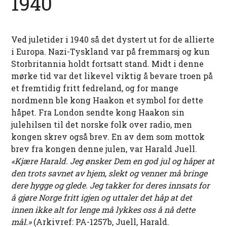
1940
Ved juletider i 1940 så det dystert ut for de allierte
i Europa. Nazi-Tyskland var på fremmarsj og kun
Storbritannia holdt fortsatt stand. Midt i denne
mørke tid var det likevel viktig å bevare troen på
et fremtidig fritt fedreland, og for mange
nordmenn ble kong Haakon et symbol for dette
håpet. Fra London sendte kong Haakon sin
julehilsen til det norske folk over radio, men
kongen skrev også brev. En av dem som mottok
brev fra kongen denne julen, var Harald Juell.
«Kjære Harald. Jeg ønsker Dem en god jul og håper at
den trots savnet av hjem, slekt og venner må bringe
dere hygge og glede. Jeg takker for deres innsats for
å gjøre Norge fritt igjen og uttaler det håp at det
innen ikke alt for lenge må lykkes oss å nå dette
mål.»
(Arkivref: PA-1257b, Juell, Harald.