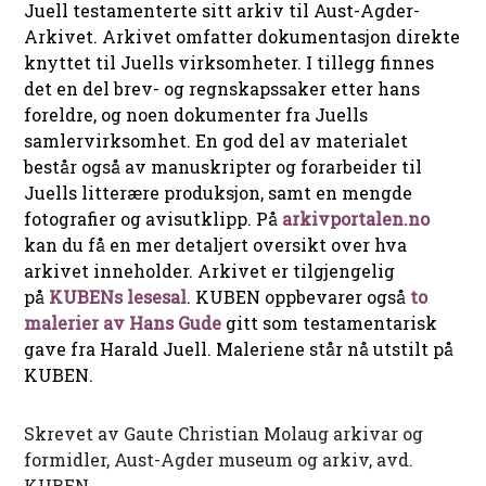
Juell testamenterte sitt arkiv til Aust-Agder-
Arkivet. Arkivet omfatter dokumentasjon direkte
knyttet til Juells virksomheter. I tillegg finnes
det en del brev- og regnskapssaker etter hans
foreldre, og noen dokumenter fra Juells
samlervirksomhet. En god del av materialet
består også av manuskripter og forarbeider til
Juells litterære produksjon, samt en mengde
fotografier og avisutklipp. På
arkivportalen.no
kan du få en mer detaljert oversikt over hva
arkivet inneholder. Arkivet er tilgjengelig
på
KUBENs lesesal
. KUBEN oppbevarer også
to
malerier av Hans Gude
gitt som testamentarisk
gave fra Harald Juell. Maleriene står nå utstilt på
KUBEN.
Skrevet av Gaute Christian Molaug arkivar og
formidler, Aust-Agder museum og arkiv, avd.
KUBEN