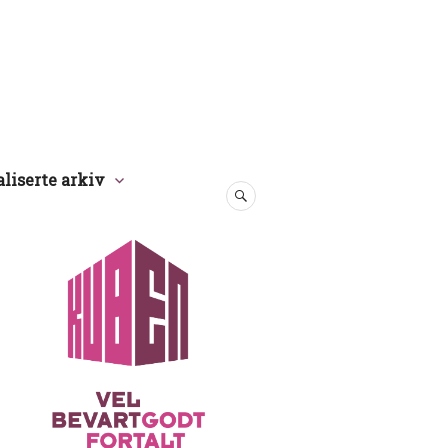
aliserte arkiv
SØK