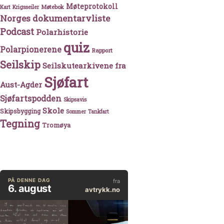
Møteprotokoll
Møtebok
Kart
Krigsseiler
Norges dokumentarvliste
Podcast
Polarhistorie
quiz
Polarpionerene
Rapport
Seilskip
Seilskutearkivene fra
Sjøfart
Aust-Agder
Sjøfartspodden
Skipsavis
Skole
Skipsbygging
Sommer
Tankfart
Tegning
Tromøya