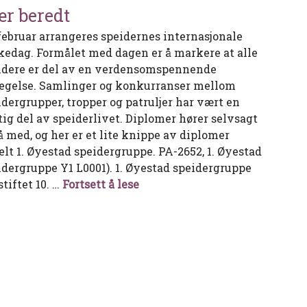
r beredt
 februar arrangeres speidernes internasjonale
kedag. Formålet med dagen er å markere at alle
idere er del av en verdensomspennende
egelse. Samlinger og konkurranser mellom
idergrupper, tropper og patruljer har vært en
tig del av speiderlivet. Diplomer hører selvsagt
å med, og her er et lite knippe av diplomer
delt 1. Øyestad speidergruppe. PA-2652, 1. Øyestad
idergruppe Y1 L0001). 1. Øyestad speidergruppe
Vær beredt
stiftet 10. …
Fortsett å lese