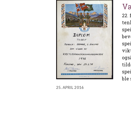
Væ
22.
ten
spe
bev
spe
vik
ogs
til
spe
ble 
25. APRIL 2016