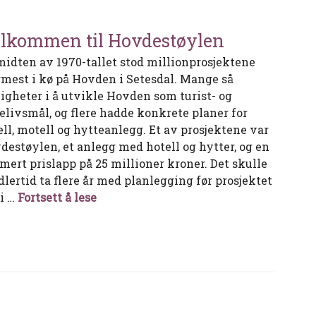
lkommen til Hovdestøylen
midten av 1970-tallet stod millionprosjektene
mest i kø på Hovden i Setesdal. Mange så
igheter i å utvikle Hovden som turist- og
selivsmål, og flere hadde konkrete planer for
ell, motell og hytteanlegg. Et av prosjektene var
destøylen, et anlegg med hotell og hytter, og en
imert prislapp på 25 millioner kroner. Det skulle
dlertid ta flere år med planlegging før prosjektet
Velkommen til Hovdestøylen
 i …
Fortsett å lese