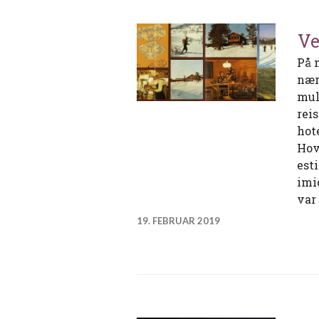
Ve
På 
nær
mul
rei
hot
Hov
est
imi
var
19. FEBRUAR 2019