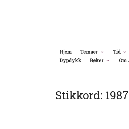
Hopp
til
innhold
Hjem
Temaer
Tid
Dypdykk
Bøker
Om 
Stikkord:
1987