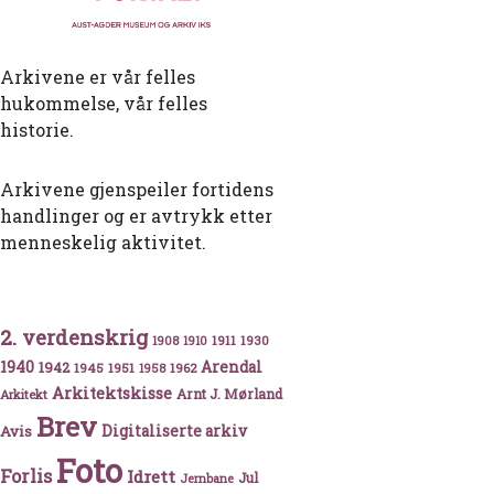
Arkivene er vår felles
hukommelse, vår felles
historie.
Arkivene gjenspeiler fortidens
handlinger og er avtrykk etter
menneskelig aktivitet.
2. verdenskrig
1911
1930
1908
1910
1940
1942
Arendal
1945
1951
1962
1958
Arkitektskisse
Arnt J. Mørland
Arkitekt
Brev
Avis
Digitaliserte arkiv
Foto
Forlis
Idrett
Jul
Jernbane