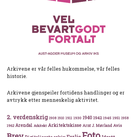
Arkivene er vår felles hukommelse, vår felles
historie.
Arkivene gjenspeiler fortidens handlinger og er
avtrykk etter menneskelig aktivitet.
2. verdenskrig
1940
1942
1911
1930
1945
1951
1908
1910
1958
Arkitektskisse
Arendal
Avis
Arnt J. Mørland
1962
Arkitekt
Foto
Brev
Forlis