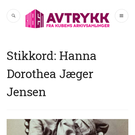
Hopp
til
SØK
PR
Avtrykk
innhold
ME
Stikkord:
Hanna
Dorothea Jæger
Jensen