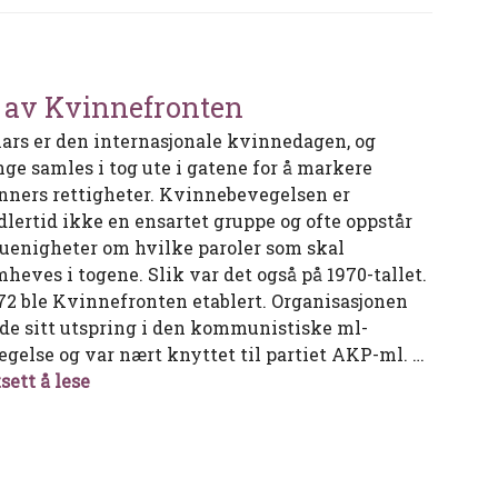
 av Kvinnefronten
mars er den internasjonale kvinnedagen, og
ge samles i tog ute i gatene for å markere
nners rettigheter. Kvinnebevegelsen er
dlertid ikke en ensartet gruppe og ofte oppstår
 uenigheter om hvilke paroler som skal
mheves i togene. Slik var det også på 1970-tallet.
972 ble Kvinnefronten etablert. Organisasjonen
de sitt utspring i den kommunistiske ml-
egelse og var nært knyttet til partiet AKP-ml. …
Ut av Kvinnefronten
sett å lese