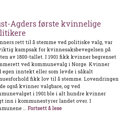
st-Agders første kvinnelige
litikere
nners rett til å stemme ved politiske valg, var
viktig kampsak for kvinnesaksbevegelsen på
tten av 1800-tallet. I 1901 fikk kvinner begrenset
mmerett ved kommunevalg i Norge. Kvinner
 egen inntekt eller som levde i såkalt
muesforhold fikk lov til å stemme. Lovendringen
rde også kvinner valgbare, og ved
munevalget i 1901 ble i alt hundre kvinner
gt inn i kommunestyrer landet over. I
Aust-Agders første kvinnelige 
mmunene …
Fortsett å lese