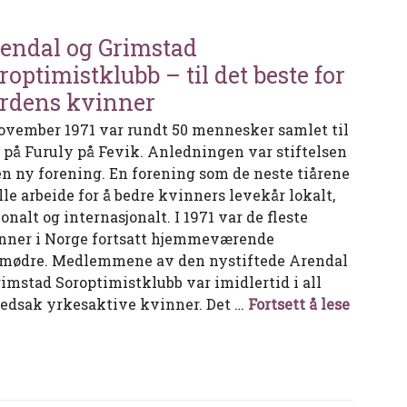
endal og Grimstad
roptimistklubb – til det beste for
rdens kvinner
november 1971 var rundt 50 mennesker samlet til
t på Furuly på Fevik. Anledningen var stiftelsen
en ny forening. En forening som de neste tiårene
lle arbeide for å bedre kvinners levekår lokalt,
onalt og internasjonalt. I 1971 var de fleste
nner i Norge fortsatt hjemmeværende
mødre. Medlemmene av den nystiftede Arendal
rimstad Soroptimistklubb var imidlertid i all
Arendal
edsak yrkesaktive kvinner. Det …
Fortsett å lese