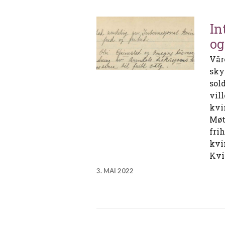
In
og
Vår
sky
sol
vil
kvi
Møt
fri
kvi
Kvi
3. MAI 2022