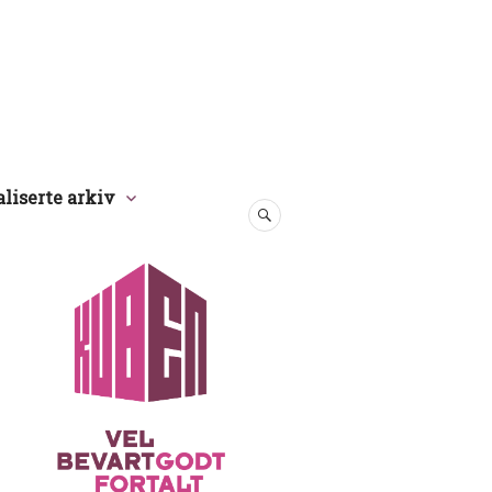
aliserte arkiv
SØK