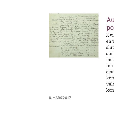
Au
po
Kvi
en 
slu
ste
med
for
gjo
kom
val
ko
8. MARS 2017