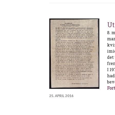
Ut
8. 
man
kvi
imi
det
fre
I 1
had
bev
Fort
25. APRIL 2016