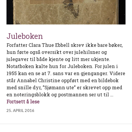
Juleboken
Forfatter Clara Thue Ebbell skrev ikke bare bøker,
hun førte også oversikt over julehilsner og
julegaver til både kjente og litt mer ukjente.
Notatboken kalte hun for Juleboken. For julen i
1955 kan en se at 7. sans var en gjenganger. Videre
står Annabel Christine oppført med en bildebok
med snille dyr, ”Sjømann ute” er skrevet opp med
en noteringsblokk og postmannen ser ut til …
Juleboken
Fortsett å lese
25. APRIL 2016