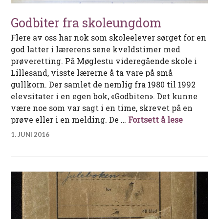
Godbiter fra skoleungdom
Flere av oss har nok som skoleelever sørget for en
god latter i lærerens sene kveldstimer med
prøveretting. På Møglestu videregående skole i
Lillesand, visste lærerne å ta vare på små
gullkorn. Der samlet de nemlig fra 1980 til 1992
elevsitater i en egen bok, «Godbiten». Det kunne
være noe som var sagt i en time, skrevet på en
Godbiter
prøve eller i en melding. De …
Fortsett å lese
1. JUNI 2016