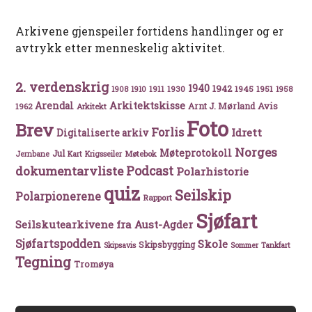
Arkivene gjenspeiler fortidens handlinger og er
avtrykk etter menneskelig aktivitet.
2. verdenskrig
1940
1942
1911
1930
1945
1951
1908
1910
1958
Arkitektskisse
Arendal
Avis
Arnt J. Mørland
1962
Arkitekt
Foto
Brev
Forlis
Idrett
Digitaliserte arkiv
Norges
Møteprotokoll
Jul
Møtebok
Jernbane
Kart
Krigsseiler
Podcast
dokumentarvliste
Polarhistorie
quiz
Seilskip
Polarpionerene
Rapport
Sjøfart
Seilskutearkivene fra Aust-Agder
Sjøfartspodden
Skole
Skipsbygging
Skipsavis
Sommer
Tankfart
Tegning
Tromøya