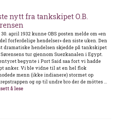
ste nytt fra tankskipet O.B.
rensen
 30. april 1932 kunne OBS posten melde om «en
 del forferdelige hendelser» den siste uken. Den
t dramatiske hendelsen skjedde på tankskipet
. Sørensens tur gjennom Suezkanalen i Egypt.
entyret begynte i Port Said saa fort vi hadde
t anker. Vi ble vidne til at en hel flok
hodede menn (ikke indianere) stormet op
drepstrappen og op til undre bro der de möttes …
Siste nytt fra tankskipet O.B. Sørensen
sett å lese