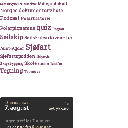
Møteprotokoll
Møtebok
Kart
Krigsseiler
Norges dokumentarvliste
Podcast
Polarhistorie
quiz
Polarpionerene
Rapport
Seilskip
Seilskutearkivene fra
Sjøfart
Aust-Agder
Sjøfartspodden
Skipsavis
Skole
Skipsbygging
Sommer
Tankfart
Tegning
Tromøya