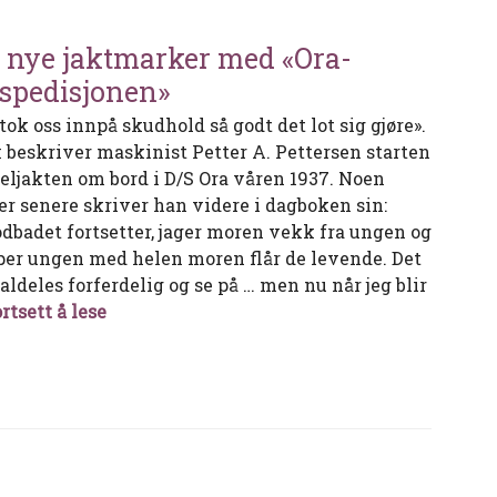
 nye jaktmarker med «Ora-
spedisjonen»
tok oss innpå skudhold så godt det lot sig gjøre».
k beskriver maskinist Petter A. Pettersen starten
seljakten om bord i D/S Ora våren 1937. Noen
er senere skriver han videre i dagboken sin:
odbadet fortsetter, jager moren vekk fra ungen og
per ungen med helen moren flår de levende. Det
aldeles forferdelig og se på … men nu når jeg blir
På nye jaktmarker med «Ora-ekspedisjonen»
rtsett å lese