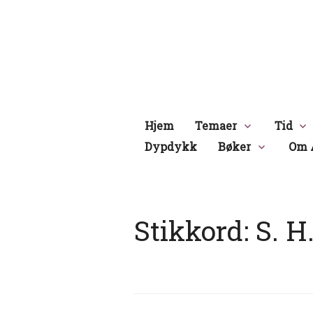
Hopp
til
innhold
Hjem
Temaer
Tid
Dypdykk
Bøker
Om 
Stikkord:
S. H