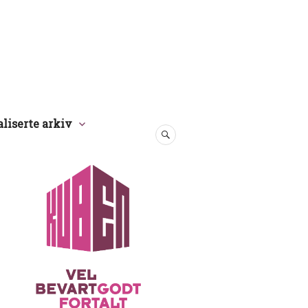
aliserte arkiv
SØK