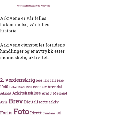
Arkivene er vår felles
hukommelse, vår felles
historie.
Arkivene gjenspeiler fortidens
handlinger og er avtrykk etter
menneskelig aktivitet.
2. verdenskrig
1911
1930
1908
1910
1940
1942
Arendal
1945
1951
1962
1958
Arkitektskisse
Arnt J. Mørland
Arkitekt
Brev
Avis
Digitaliserte arkiv
Foto
Forlis
Idrett
Jul
Jernbane