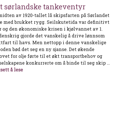
t sørlandske tankeventyr
midten av 1920-tallet lå skipsfarten på Sørlandet
e med brukket rygg. Seilskutetida var definitivt
r og den økonomiske krisen i kjølvannet av 1.
denskrig gjorde det vanskelig å drive lønnsom
ktfart til havs. Men nettopp i denne vanskelige
ioden bød det seg en ny sjanse. Det økende
vet for olje førte til et økt transportbehov og
eselskapene konkurrerte om å binde til seg skip …
Det sørlandske tankeventyr
sett å lese