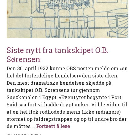
Siste nytt fra tankskipet O.B.
Sørensen
Den 30. april 1932 kunne OBS posten melde om «en
hel del forferdelige hendelser» den siste uken.
Den mest dramatiske hendelsen skjedde på
tankskipet O.B. Sørensens tur gjennom
Suezkanalen i Egypt. «Eventyret begynte i Port
Said saa fort vi hadde drypt anker. Vi ble vidne til
at en hel flok rödhodede menn (ikke indianere)
stormet op faldrepstrappen og op til undre bro der
Siste nytt fra tankskipet O
de möttes …
Fortsett å lese