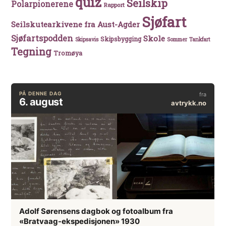
quiz
Seilskip
Polarpionerene
Rapport
Sjøfart
Seilskutearkivene fra Aust-Agder
Sjøfartspodden
Skole
Skipsbygging
Skipsavis
Sommer
Tankfart
Tegning
Tromøya