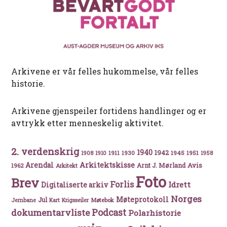
Arkivene er vår felles hukommelse, vår felles
historie.
Arkivene gjenspeiler fortidens handlinger og er
avtrykk etter menneskelig aktivitet.
2. verdenskrig
1940
1942
1911
1930
1945
1951
1908
1910
1958
Arkitektskisse
Arendal
Avis
Arnt J. Mørland
1962
Arkitekt
Foto
Brev
Forlis
Idrett
Digitaliserte arkiv
Norges
Møteprotokoll
Jul
Møtebok
Jernbane
Kart
Krigsseiler
Podcast
dokumentarvliste
Polarhistorie