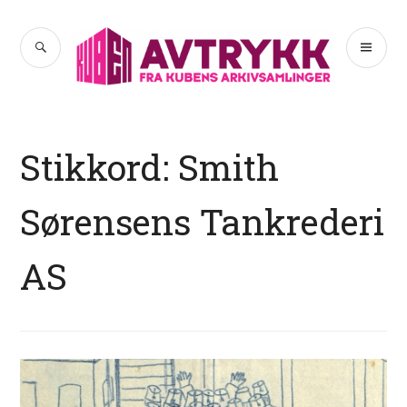
Hopp
til
SØK
PR
Avtrykk
innhold
ME
Stikkord:
Smith
Sørensens Tankrederi
AS