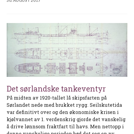
30. AUGUST 2017
Det sørlandske tankeventyr
På midten av 1920-tallet lå skipsfarten på
Sørlandet nede med brukket rygg. Seilskutetida
var definitivt over og den økonomiske krisen i
kjølvannet av 1. verdenskrig gjorde det vanskelig
å drive lønnsom fraktfart til havs. Men nettopp i
denne vanskelige perioden bød det seg en ny