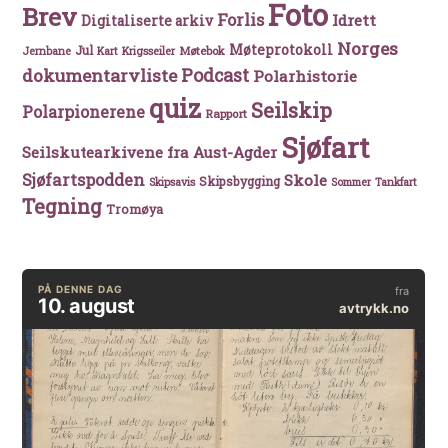
Foto
Brev
Forlis
Idrett
Digitaliserte arkiv
Norges
Møteprotokoll
Jul
Møtebok
Jernbane
Kart
Krigsseiler
Podcast
dokumentarvliste
Polarhistorie
quiz
Seilskip
Polarpionerene
Rapport
Sjøfart
Seilskutearkivene fra Aust-Agder
Sjøfartspodden
Skole
Skipsbygging
Skipsavis
Sommer
Tankfart
Tegning
Tromøya