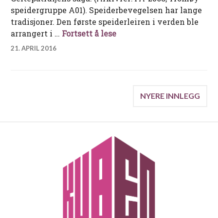
speidergruppe A01). Speiderbevegelsen har lange
tradisjoner. Den første speiderleiren i verden ble
Geitepatruljens saga
arrangert i …
Fortsett å lese
21. APRIL 2016
Innleggnavigasjon
NYERE INNLEGG