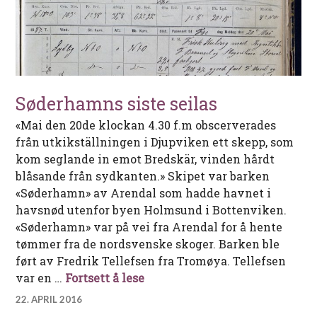
Søderhamns siste seilas
«Mai den 20de klockan 4.30 f.m obscerverades
från utkikställningen i Djupviken ett skepp, som
kom seglande in emot Bredskär, vinden hårdt
blåsande från sydkanten.» Skipet var barken
«Søderhamn» av Arendal som hadde havnet i
havsnød utenfor byen Holmsund i Bottenviken.
«Søderhamn» var på vei fra Arendal for å hente
tømmer fra de nordsvenske skoger. Barken ble
ført av Fredrik Tellefsen fra Tromøya. Tellefsen
Søderhamns siste seilas
var en …
Fortsett å lese
22. APRIL 2016