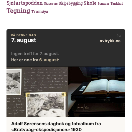
Sjøfartspodden
Skole
Skipsbygging
Skipsavis
Sommer
Tankfart
Tegning
Tromøya