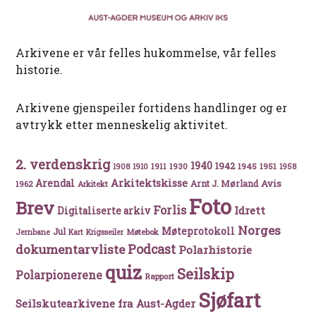
Arkivene er vår felles hukommelse, vår felles
historie.
Arkivene gjenspeiler fortidens handlinger og er
avtrykk etter menneskelig aktivitet.
2. verdenskrig
1940
1942
1911
1930
1945
1951
1908
1910
1958
Arkitektskisse
Arendal
Avis
Arnt J. Mørland
1962
Arkitekt
Foto
Brev
Forlis
Idrett
Digitaliserte arkiv
Norges
Møteprotokoll
Jul
Møtebok
Jernbane
Kart
Krigsseiler
Podcast
dokumentarvliste
Polarhistorie
quiz
Seilskip
Polarpionerene
Rapport
Sjøfart
Seilskutearkivene fra Aust-Agder