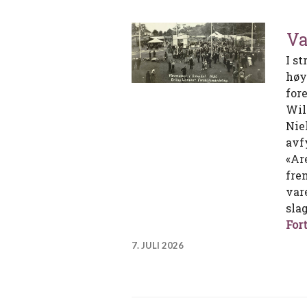
Va
I s
høy
for
Wil
Nie
avf
«Ar
fre
var
sla
Fort
7. JULI 2026