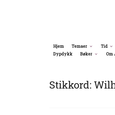
Hopp
til
innhold
Hjem
Temaer
Tid
Dypdykk
Bøker
Om 
Stikkord:
Wilh