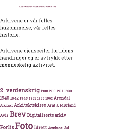
Arkivene er vår felles
hukommelse, vår felles
historie.
Arkivene gjenspeiler fortidens
handlinger og er avtrykk etter
menneskelig aktivitet.
2. verdenskrig
1911
1930
1908
1910
1940
1942
Arendal
1945
1951
1962
1958
Arkitektskisse
Arnt J. Mørland
Arkitekt
Brev
Avis
Digitaliserte arkiv
Foto
Forlis
Idrett
Jul
Jernbane