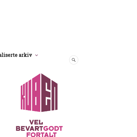
aliserte arkiv
SØK