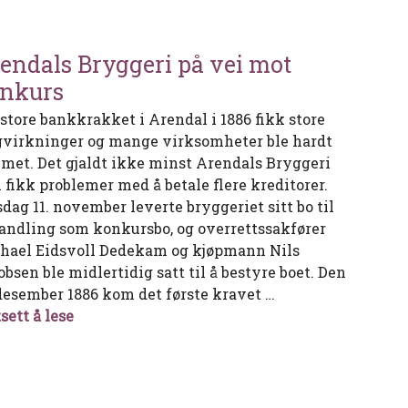
endals Bryggeri på vei mot
nkurs
 store bankkrakket i Arendal i 1886 fikk store
gvirkninger og mange virksomheter ble hardt
met. Det gjaldt ikke minst Arendals Bryggeri
 fikk problemer med å betale flere kreditorer.
sdag 11. november leverte bryggeriet sitt bo til
andling som konkursbo, og overrettssakfører
hael Eidsvoll Dedekam og kjøpmann Nils
obsen ble midlertidig satt til å bestyre boet. Den
 desember 1886 kom det første kravet …
Arendals Bryggeri på vei mot konkurs
sett å lese