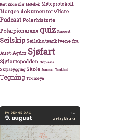
Møteprotokoll
Møtebok
Kart
Krigsseiler
Norges dokumentarvliste
Podcast
Polarhistorie
quiz
Polarpionerene
Rapport
Seilskip
Seilskutearkivene fra
Sjøfart
Aust-Agder
Sjøfartspodden
Skipsavis
Skole
Skipsbygging
Sommer
Tankfart
Tegning
Tromøya