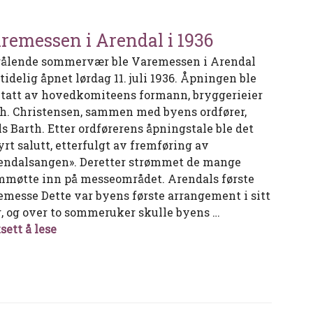
remessen i Arendal i 1936
trålende sommervær ble Varemessen i Arendal
tidelig åpnet lørdag 11. juli 1936. Åpningen ble
etatt av hovedkomiteens formann, bryggerieier
h. Christensen, sammen med byens ordfører,
ls Barth. Etter ordførerens åpningstale ble det
yrt salutt, etterfulgt av fremføring av
endalsangen». Deretter strømmet de mange
mmøtte inn på messeområdet. Arendals første
emesse Dette var byens første arrangement i sitt
g, og over to sommeruker skulle byens …
Varemessen i Arendal i 1936
sett å lese