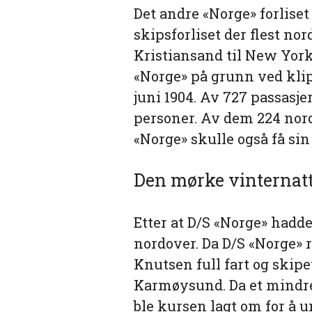
Det andre «Norge» forliset
skipsforliset der flest n
Kristiansand til New York
«Norge» på grunn ved klip
juni 1904. Av 727 passasj
personer. Av dem 224 nor
«Norge» skulle også få sin 
Den mørke vinternat
Etter at D/S «Norge» hadde
nordover. Da D/S «Norge»
Knutsen full fart og skip
Karmøysund. Da et mindr
ble kursen lagt om for å u