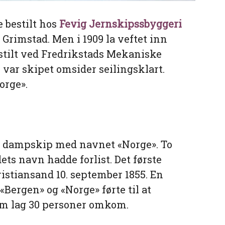
 bestilt hos
Fevig Jernskipssbyggeri
 Grimstad. Men i 1909 la veftet inn
gstilt ved Fredrikstads Mekaniske
0 var skipet omsider seilingsklart.
orge».
er dampskip med navnet «Norge». To
ts navn hadde forlist. Det første
ristiansand 10. september 1855. En
Bergen» og «Norge» førte til at
om lag 30 personer omkom.