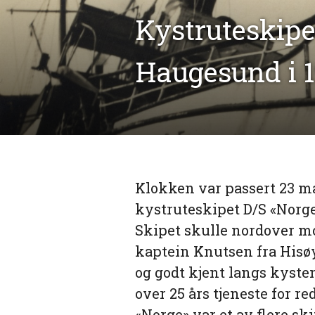
Kystruteskipet
Haugesund i 
Klokken var passert 23 ma
kystruteskipet D/S «Norge
Skipet skulle nordover mo
kaptein Knutsen fra Hisøy
og godt kjent langs kyst
over 25 års tjeneste for r
«Norge» var et av flere sk