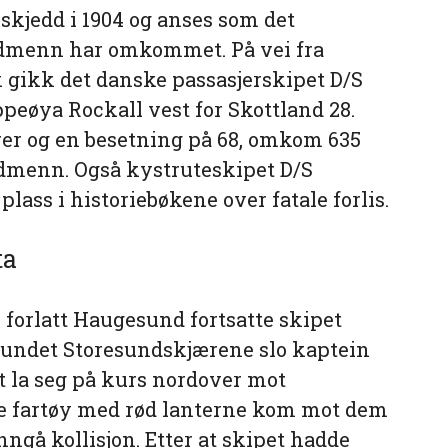
 skjedd i 1904 og anses som det
ordmenn har omkommet. På vei fra
 gikk det danske passasjerskipet D/S
peøya Rockall vest for Skottland 28.
erer og en besetning på 68, omkom 635
dmenn. Også kystruteskipet D/S
plass i historiebøkene over fatale forlis.
ta
 forlatt Haugesund fortsatte skipet
 rundet Storesundskjærene slo kaptein
et la seg på kurs nordover mot
e fartøy med rød lanterne kom mot dem
nngå kollisjon. Etter at skipet hadde