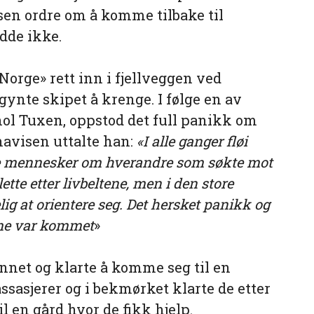
sen ordre om å komme tilbake til
dde ikke.
Norge» rett inn i fjellveggen ved
gynte skipet å krenge. I følge en av
ol Tuxen, oppstod det full panikk om
enavisen uttalte han:
«I alle ganger fløi
 mennesker om hverandre som søkte mot
te etter livbeltene, men i den store
lig at orientere seg. Det hersket panikk og
time var kommet
»
nnet og klarte å komme seg til en
assasjerer og i bekmørket klarte de etter
 en gård hvor de fikk hjelp.