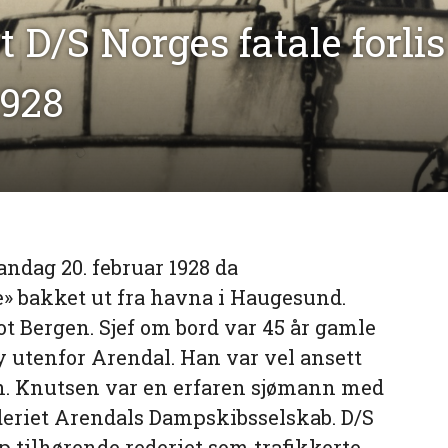
 D/S Norges fatale forli
1928
ndag 20. februar 1928 da
» bakket ut fra havna i Haugesund.
t Bergen. Sjef om bord var 45 år gamle
 utenfor Arendal. Han var vel ansett
en. Knutsen var en erfaren sjømann med
ederiet Arendals Dampskibsselskab. D/S
ip tilhørende rederiet som trafikkerte