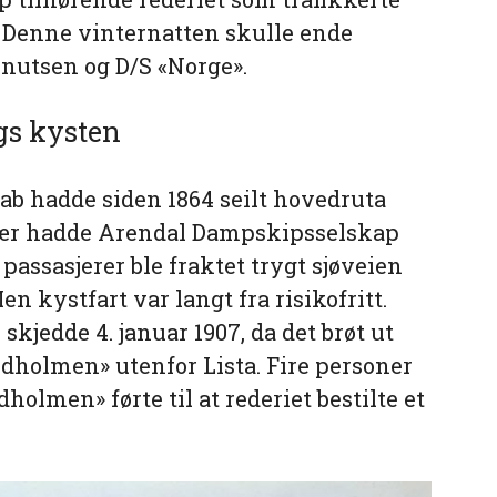
 Denne vinternatten skulle ende
Knutsen og D/S «Norge».
gs kysten
b hadde siden 1864 seilt hovedruta
s vær hadde Arendal Dampskipsselskap
g passasjerer ble fraktet trygt sjøveien
n kystfart var langt fra risikofritt.
 skjedde 4. januar 1907, da det brøt ut
dholmen» utenfor Lista. Fire personer
olmen» førte til at rederiet bestilte et