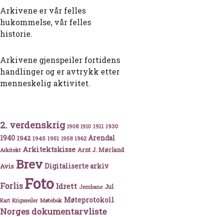
Arkivene er vår felles
hukommelse, vår felles
historie.
Arkivene gjenspeiler fortidens
handlinger og er avtrykk etter
menneskelig aktivitet.
2. verdenskrig
1911
1930
1908
1910
1940
1942
Arendal
1945
1951
1962
1958
Arkitektskisse
Arnt J. Mørland
Arkitekt
Brev
Avis
Digitaliserte arkiv
Foto
Forlis
Idrett
Jul
Jernbane
Møteprotokoll
Møtebok
Kart
Krigsseiler
Norges dokumentarvliste