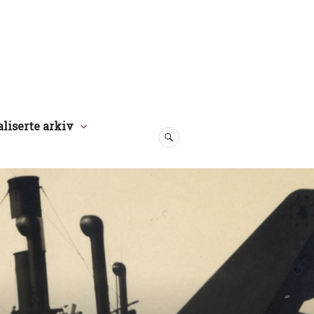
aliserte arkiv
SØK