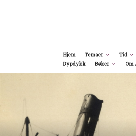
Hopp
til
innhold
Hjem
Temaer
Tid
Dypdykk
Bøker
Om 