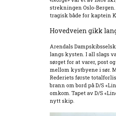
strekningen Oslo-Bergen.
tragisk både for kaptein 
Hovedveien gikk lan
Arendals Dampskibsselska
langs kysten. I all slag
sørget for at varer, post o
mellom kystbyene i sør. Me
Rederiets første totalforlis
brann om bord på D/S «Lin
omkom. Tapet av D/S «Lindh
nytt skip.