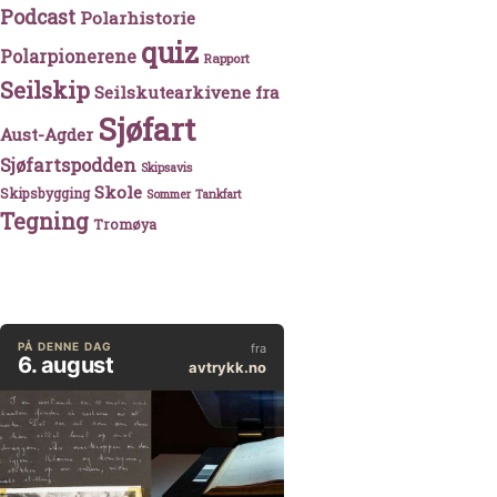
Podcast
Polarhistorie
quiz
Polarpionerene
Rapport
Seilskip
Seilskutearkivene fra
Sjøfart
Aust-Agder
Sjøfartspodden
Skipsavis
Skole
Skipsbygging
Sommer
Tankfart
Tegning
Tromøya