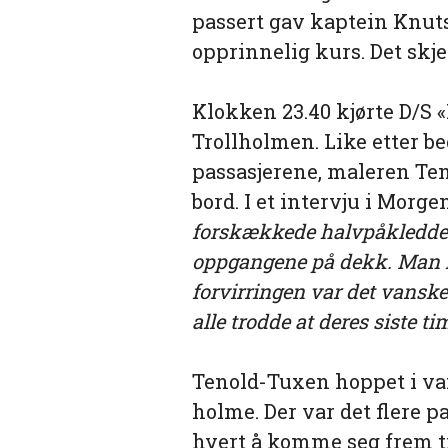
passert gav kaptein Knut
opprinnelig kurs. Det skje
Klokken 23.40 kjørte D/S «
Trollholmen. Like etter be
passasjerene, maleren Ten
bord. I et intervju i Morg
forskækkede halvpåkledde
oppgangene på dekk. Man let
forvirringen var det vanske
alle trodde at deres siste 
Tenold-Tuxen hoppet i va
holme. Der var det flere p
hvert å komme seg frem til