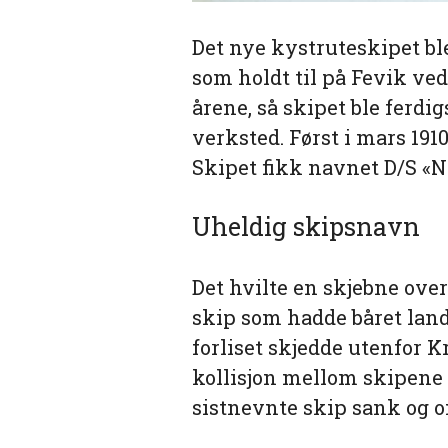
Det nye kystruteskipet ble
som holdt til på Fevik ved
årene, så skipet ble ferdi
verksted. Først i mars 191
Skipet fikk navnet D/S «N
Uheldig skipsnavn
Det hvilte en skjebne ov
skip som hadde båret lande
forliset skjedde utenfor K
kollisjon mellom skipene «
sistnevnte skip sank og 