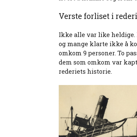
Verste forliset i reder
Ikke alle var like heldige
og mange klarte ikke å k
omkom 9 personer. To pass
dem som omkom var kaptei
rederiets historie.