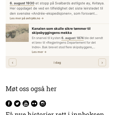
Møt oss også her
Få nye historier rett i innboksen