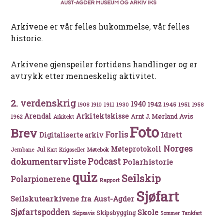
Arkivene er vår felles hukommelse, vår felles
historie.
Arkivene gjenspeiler fortidens handlinger og er
avtrykk etter menneskelig aktivitet.
2. verdenskrig
1940
1942
1911
1930
1945
1951
1908
1910
1958
Arkitektskisse
Arendal
Avis
Arnt J. Mørland
1962
Arkitekt
Foto
Brev
Forlis
Idrett
Digitaliserte arkiv
Norges
Møteprotokoll
Jul
Møtebok
Jernbane
Kart
Krigsseiler
Podcast
dokumentarvliste
Polarhistorie
quiz
Seilskip
Polarpionerene
Rapport
Sjøfart
Seilskutearkivene fra Aust-Agder
Sjøfartspodden
Skole
Skipsbygging
Skipsavis
Sommer
Tankfart