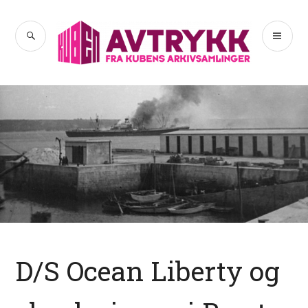
Hopp
til
SØK
PR
Avtrykk
innhold
ME
D/S Ocean Liberty og