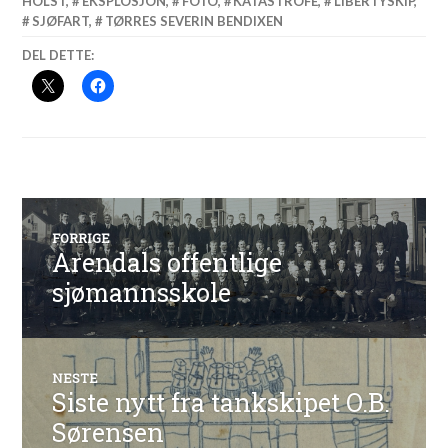
HOLST
,
EKSPLOSJON
,
FOTO
,
KATASTROFE
,
LIBERTYSKIP
,
SJØFART
,
TØRRES SEVERIN BENDIXEN
DEL DETTE:
Innleggsnavigasjon
FORRIGE
Arendals offentlige
Forrige
innlegg:
sjømannsskole
NESTE
Siste nytt fra tankskipet O.B.
Neste
innlegg:
Sørensen