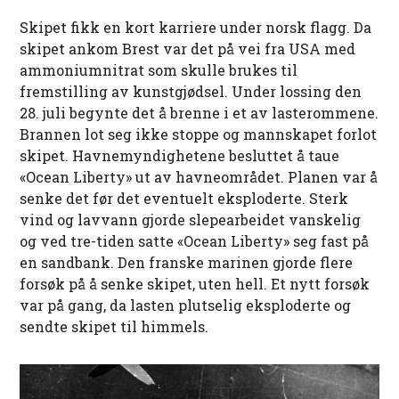
Skipet fikk en kort karriere under norsk flagg. Da
skipet ankom Brest var det på vei fra USA med
ammoniumnitrat som skulle brukes til
fremstilling av kunstgjødsel. Under lossing den
28. juli begynte det å brenne i et av lasterommene.
Brannen lot seg ikke stoppe og mannskapet forlot
skipet. Havnemyndighetene besluttet å taue
«Ocean Liberty» ut av havneområdet. Planen var å
senke det før det eventuelt eksploderte. Sterk
vind og lavvann gjorde slepearbeidet vanskelig
og ved tre-tiden satte «Ocean Liberty» seg fast på
en sandbank. Den franske marinen gjorde flere
forsøk på å senke skipet, uten hell. Et nytt forsøk
var på gang, da lasten plutselig eksploderte og
sendte skipet til himmels.