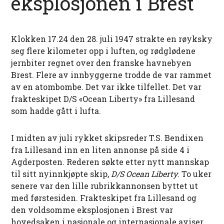
eksplosjonen i Brest
Klokken 17.24 den 28. juli 1947 strakte en røyksky
seg flere kilometer opp i luften, og rødglødene
jernbiter regnet over den franske havnebyen
Brest. Flere av innbyggerne trodde de var rammet
av en atombombe. Det var ikke tilfellet. Det var
frakteskipet D/S «Ocean Liberty» fra Lillesand
som hadde gått i lufta.
I midten av juli rykket skipsreder T.S. Bendixen
fra Lillesand inn en liten annonse på side 4 i
Agderposten. Rederen søkte etter nytt mannskap
til sitt nyinnkjøpte skip,
D/S
Ocean Liberty
. To uker
senere var den lille rubrikkannonsen byttet ut
med førstesiden. Frakteskipet fra Lillesand og
den voldsomme eksplosjonen i Brest var
hovedsaken i nasjonale og internasjonale aviser.