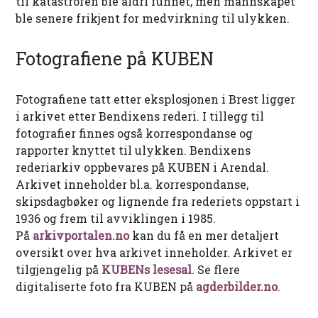
til katastrofen ble aldri funnet, men mannskapet
ble senere frikjent for medvirkning til ulykken.
Fotografiene på KUBEN
Fotografiene tatt etter eksplosjonen i Brest ligger
i arkivet etter Bendixens rederi. I tillegg til
fotografier finnes også korrespondanse og
rapporter knyttet til ulykken. Bendixens
rederiarkiv oppbevares på KUBEN i Arendal.
Arkivet inneholder bl.a. korrespondanse,
skipsdagbøker og lignende fra rederiets oppstart i
1936 og frem til avviklingen i 1985.
På
arkivportalen.no
kan du få en mer detaljert
oversikt over hva arkivet inneholder. Arkivet er
tilgjengelig på
KUBENs lesesal
. Se flere
digitaliserte foto fra KUBEN på
agderbilder.no
.