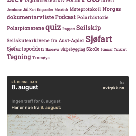
Forlis
Idrett
Digitaliserte arkiv
Norges
Møteprotokoll
Jul
Møtebok
Jernbane
Kart
Krigsseiler
Podcast
dokumentarvliste
Polarhistorie
quiz
Seilskip
Polarpionerene
Rapport
Sjøfart
Seilskutearkivene fra Aust-Agder
Sjøfartspodden
Skole
Skipsbygging
Skipsavis
Sommer
Tankfart
Tegning
Tromøya