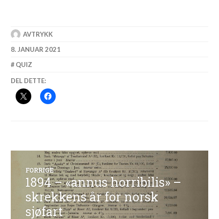
AVTRYKK
8. JANUAR 2021
QUIZ
DEL DETTE:
Innleggsnavigasjon
FORRIGE
1894 – «annus horribilis» –
Forrige
innlegg:
skrekkens år for norsk
sjøfart