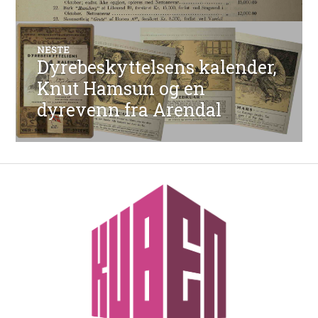
NESTE
Dyrebeskyttelsens kalender,
Neste
innlegg:
Knut Hamsun og en
dyrevenn fra Arendal