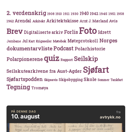
2. verdenskrig
1940
1942
1911
1930
1945
1951
1908
1910
1958
Arkitektskisse
Arendal
Avis
Arnt J. Mørland
1962
Arkitekt
Foto
Brev
Forlis
Idrett
Digitaliserte arkiv
Norges
Møteprotokoll
Jul
Møtebok
Jernbane
Kart
Krigsseiler
Podcast
dokumentarvliste
Polarhistorie
quiz
Seilskip
Polarpionerene
Rapport
Sjøfart
Seilskutearkivene fra Aust-Agder
Sjøfartspodden
Skole
Skipsbygging
Skipsavis
Sommer
Tankfart
Tegning
Tromøya