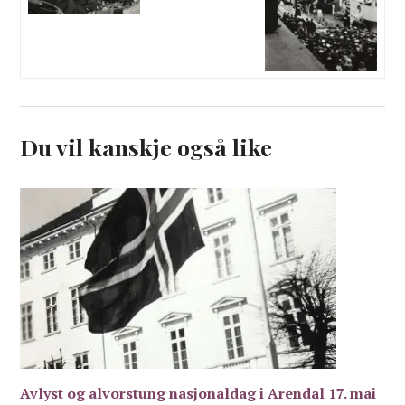
Du vil kanskje også like
Avlyst og alvorstung nasjonaldag i Arendal 17. mai