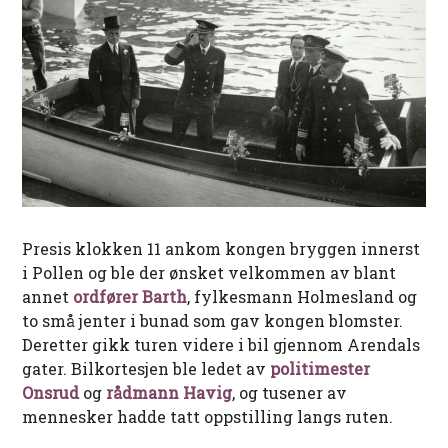
Presis klokken 11 ankom kongen bryggen innerst
i Pollen og ble der ønsket velkommen av blant
annet
ordfører Barth
, fylkesmann Holmesland og
to små jenter i bunad som gav kongen blomster.
Deretter gikk turen videre i bil gjennom Arendals
gater. Bilkortesjen ble ledet av
politimester
Onsrud
og
rådmann Havig
, og tusener av
mennesker hadde tatt oppstilling langs ruten.