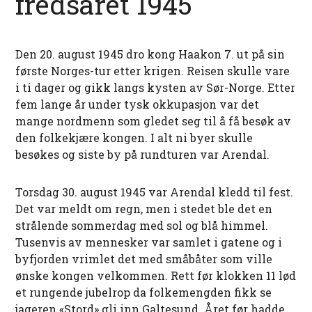
fredsåret 1945
Den 20. august 1945 dro kong Haakon 7. ut på sin
første Norges-tur etter krigen. Reisen skulle vare
i ti dager og gikk langs kysten av Sør-Norge. Etter
fem lange år under tysk okkupasjon var det
mange nordmenn som gledet seg til å få besøk av
den folkekjære kongen. I alt ni byer skulle
besøkes og siste by på rundturen var Arendal.
Torsdag 30. august 1945 var Arendal kledd til fest.
Det var meldt om regn, men i stedet ble det en
strålende sommerdag med sol og blå himmel.
Tusenvis av mennesker var samlet i gatene og i
byfjorden vrimlet det med småbåter som ville
ønske kongen velkommen. Rett før klokken 11 lød
et rungende jubelrop da folkemengden fikk se
jageren «Stord» gli inn Galtesund. Året før hadde