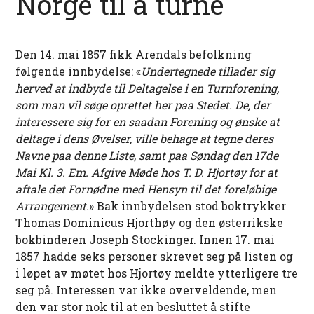
Norge til å turne
Den 14. mai 1857 fikk Arendals befolkning
følgende innbydelse: «
Undertegnede tillader sig
herved at indbyde til Deltagelse i en Turnforening,
som man vil søge oprettet her paa Stedet. De, der
interessere sig for en saadan Forening og ønske at
deltage i dens Øvelser, ville behage at tegne deres
Navne paa denne Liste, samt paa Søndag den 17de
Mai Kl. 3. Em. Afgive Møde hos T. D. Hjortøy for at
aftale det Fornødne med Hensyn til det foreløbige
Arrangement.
» Bak innbydelsen stod boktrykker
Thomas Dominicus Hjorthøy og den østerrikske
bokbinderen Joseph Stockinger. Innen 17. mai
1857 hadde seks personer skrevet seg på listen og
i løpet av møtet hos Hjortøy meldte ytterligere tre
seg på. Interessen var ikke overveldende, men
den var stor nok til at en besluttet å stifte