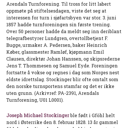
Arendals Turnforening. Til tross for litt labert
oppmøte på stiftelsesdagen, viste det seg at
interessen for turn i sjøfartsbyen var stor. 3. juni
1857 hadde turnforeningen sin første trening.
Over 50 personer hadde da meldt seg inn deriblant
telegrafbestyrer Lundgren, overtollbetjent F.
Bugge, urmaker A. Pedersen, baker Heinrich
Køber, glassmester Ramløf, kjøpmann Emil
Clausen, direktør Johan Hanssen, og skipsrederne
Jens T. Thommesen og Samuel Eyde. Foreningen
fortsatte å vokse og regnes i dag som Norges nest
eldste idrettslag. Stockinger blir ofte omtalt som
den norske turnsportens stamfar og det er ikke
uten grunn. (Arkivref: PA-2391, Arendals
Turnforening, U01 L0001).
Joseph Michael Stockinger
ble født i Gföhl helt
nord i Østerrike den 8. februar 1828. 13 år gammel