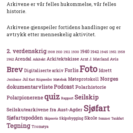
Arkivene er vår felles hukommelse, vår felles
historie.
Arkivene gjenspeiler fortidens handlinger og er
avtrykk etter menneskelig aktivitet.
2. verdenskrig
1940
1942
1911
1930
1945
1951
1908
1910
1958
Arkitektskisse
Arendal
Avis
Arnt J. Mørland
1962
Arkitekt
Foto
Brev
Forlis
Idrett
Digitaliserte arkiv
Norges
Møteprotokoll
Jul
Møtebok
Jernbane
Kart
Krigsseiler
Podcast
dokumentarvliste
Polarhistorie
quiz
Seilskip
Polarpionerene
Rapport
Sjøfart
Seilskutearkivene fra Aust-Agder
Sjøfartspodden
Skole
Skipsbygging
Skipsavis
Sommer
Tankfart
Tegning
Tromøya