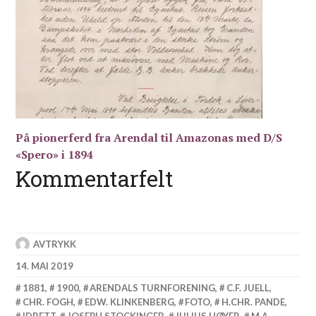
På pionerferd fra Arendal til Amazonas med D/S
«Spero» i 1894
Kommentarfelt
AVTRYKK
14. MAI 2019
1881
,
1900
,
ARENDALS TURNFORENING
,
C.F. JUELL
,
CHR. FOGH
,
EDW. KLINKENBERG
,
FOTO
,
H.CHR. PANDE
,
IDRETT
,
JOSEPH STOCKINGER
,
JULIUS HØYER
,
M.A.