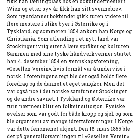
fikk han lærlingplass hos en bokbindermester i
Wien og etter syv år fikk han sitt svennebrev.
Som nyutdannet bokbinder gikk turen videre til
flere mestere i ulike byer i Østerrike og i
Tyskland, og sommeren 1854 ankom han Norge og
Christiania. Som utlending i et nytt land var
Stockinger ivrig etter å lære språket og kulturen.
Sammen med sine tyske håndverkvenner startet
han 4. desember 1854 en vennskapsforening,
«Gesellen Verein», hvis formål var å undervise i
norsk. I foreningens regi ble det også holdt flere
foredrag og de dannet et eget sangkor. Men det
var også noe i det norske samfunnet Stockinger
og de andre savnet. I Tyskland og Østerrike var
turn nærmest blitt en folkeinstitusjon. Fysiske
øvelser som var godt for både kropp og sjel, og som
ble organisert av mange idrettsforeninger. I Norge
var dette fenomenet ukjent. Den 18. mars 1855 ble
det på generalforsamlingen til «Gesellen Verein»