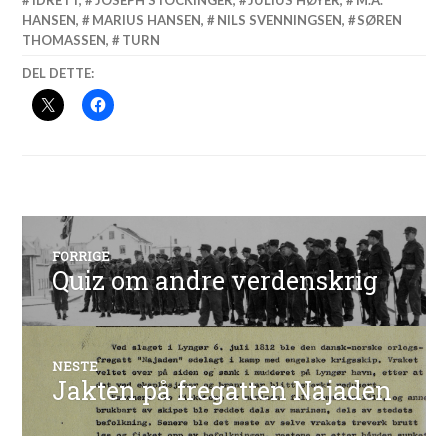
HANSEN
,
MARIUS HANSEN
,
NILS SVENNINGSEN
,
SØREN
THOMASSEN
,
TURN
DEL DETTE:
Innleggsnavigasjon
FORRIGE
Quiz om andre verdenskrig
Forrige
innlegg:
NESTE
Jakten på fregatten Najaden
Neste
innlegg: