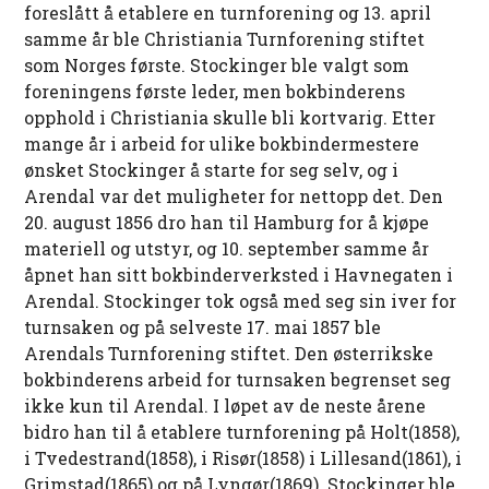
foreslått å etablere en turnforening og 13. april
samme år ble Christiania Turnforening stiftet
som Norges første. Stockinger ble valgt som
foreningens første leder, men bokbinderens
opphold i Christiania skulle bli kortvarig. Etter
mange år i arbeid for ulike bokbindermestere
ønsket Stockinger å starte for seg selv, og i
Arendal var det muligheter for nettopp det. Den
20. august 1856 dro han til Hamburg for å kjøpe
materiell og utstyr, og 10. september samme år
åpnet han sitt bokbinderverksted i Havnegaten i
Arendal. Stockinger tok også med seg sin iver for
turnsaken og på selveste 17. mai 1857 ble
Arendals Turnforening stiftet. Den østerrikske
bokbinderens arbeid for turnsaken begrenset seg
ikke kun til Arendal. I løpet av de neste årene
bidro han til å etablere turnforening på Holt(1858),
i Tvedestrand(1858), i Risør(1858) i Lillesand(1861), i
Grimstad(1865) og på Lyngør(1869). Stockinger ble