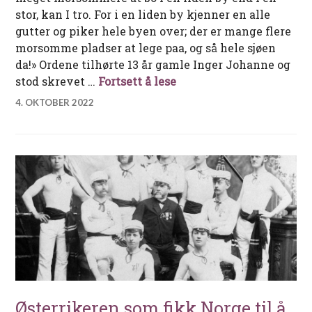
stor, kan I tro. For i en liden by kjenner en alle
gutter og piker hele byen over; der er mange flere
morsomme pladser at lege paa, og så hele sjøen
da!» Ordene tilhørte 13 år gamle Inger Johanne og
Dikken Zwilgmeyer – byf
stod skrevet …
Fortsett å lese
4. OKTOBER 2022
Østerrikeren som fikk Norge til å