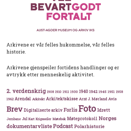
Arkivene er vår felles hukommelse, vår felles
historie.
Arkivene gjenspeiler fortidens handlinger og er
avtrykk etter menneskelig aktivitet.
2. verdenskrig
1940
1942
1911
1930
1945
1951
1908
1910
1958
Arkitektskisse
Arendal
Avis
Arnt J. Mørland
1962
Arkitekt
Foto
Brev
Forlis
Idrett
Digitaliserte arkiv
Norges
Møteprotokoll
Jul
Møtebok
Jernbane
Kart
Krigsseiler
Podcast
dokumentarvliste
Polarhistorie