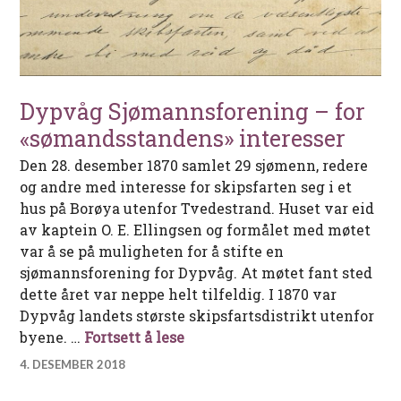
Dypvåg Sjømannsforening – for
«sømandsstandens» interesser
Den 28. desember 1870 samlet 29 sjømenn, redere
og andre med interesse for skipsfarten seg i et
hus på Borøya utenfor Tvedestrand. Huset var eid
av kaptein O. E. Ellingsen og formålet med møtet
var å se på muligheten for å stifte en
sjømannsforening for Dypvåg. At møtet fant sted
dette året var neppe helt tilfeldig. I 1870 var
Dypvåg landets største skipsfartsdistrikt utenfor
Dypvåg Sjømannsforening – fo
byene. …
Fortsett å lese
4. DESEMBER 2018