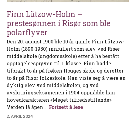
Finn Lützow-Holm –
prestesønnen i Risør som ble
polarflyver
Den 20. august 1900 ble 10 år gamle Finn Lützow-
Holm (1890-1950) innrullert som elev ved Risør
middelskole (ungdomsskole) etter å ha bestått
opptagelsesprøven til 1. klasse. Finn hadde
tilbrakt to år på frøken Houges skole og deretter
to år på Risør folkeskole. Han viste seg å være en
dyktig elev ved middelskolen, og ved
avslutningseksamenen i 1904 oppnådde han
hovedkarakteren «Meget tilfredsstillende».
Finn Lützow-Holm – p
Verden lå åpen …
Fortsett å lese
2. APRIL 2024