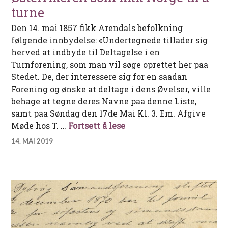
turne
Den 14. mai 1857 fikk Arendals befolkning
følgende innbydelse: «Undertegnede tillader sig
herved at indbyde til Deltagelse i en
Turnforening, som man vil søge oprettet her paa
Stedet. De, der interessere sig for en saadan
Forening og ønske at deltage i dens Øvelser, ville
behage at tegne deres Navne paa denne Liste,
samt paa Søndag den 17de Mai Kl. 3. Em. Afgive
Østerrikeren som fikk Nor
Møde hos T. …
Fortsett å lese
14. MAI 2019