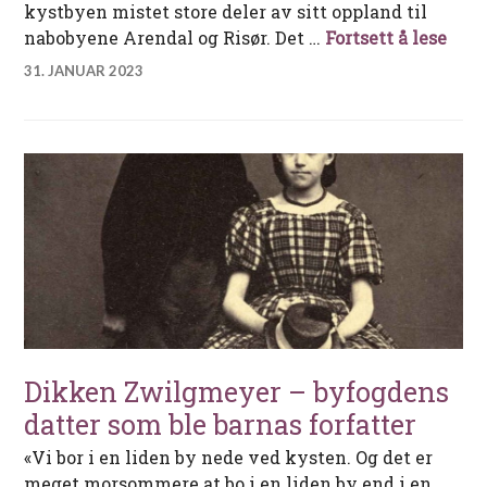
kystbyen mistet store deler av sitt oppland til
Tved
nabobyene Arendal og Risør. Det …
Fortsett å lese
31. JANUAR 2023
Dikken Zwilgmeyer – byfogdens
datter som ble barnas forfatter
«Vi bor i en liden by nede ved kysten. Og det er
meget morsommere at bo i en liden by end i en