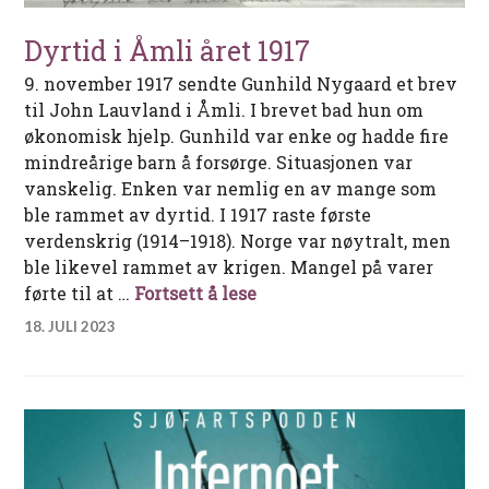
Dyrtid i Åmli året 1917
9. november 1917 sendte Gunhild Nygaard et brev
til John Lauvland i Åmli. I brevet bad hun om
økonomisk hjelp. Gunhild var enke og hadde fire
mindreårige barn å forsørge. Situasjonen var
vanskelig. Enken var nemlig en av mange som
ble rammet av dyrtid. I 1917 raste første
verdenskrig (1914–1918). Norge var nøytralt, men
ble likevel rammet av krigen. Mangel på varer
Dyrtid i Åmli året 1917
førte til at …
Fortsett å lese
18. JULI 2023