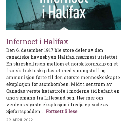
Infernoet i Halifax
Den 6. desember 1917 ble store deler av den
canadiske havnebyen Halifax nærmest utslettet.
En skipskollisjon mellom et norsk kornskip og et
fransk frakteskip lastet med sprengstoff og
ammunisjon førte til den største menneskeskapte
eksplosjon før atombomben. Midt i sentrum av
Canadas verste katastrofe i moderne tid befant en
ung sjømann fra Lillesand seg. Hør mer om
verdens største eksplosjon i tredje episode av
Infernoet i Halifax
Sjøfartspodden …
Fortsett å lese
29. APRIL 2022