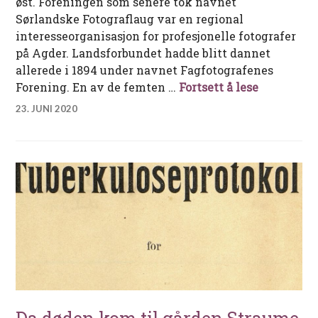
øst. Foreningen som senere tok navnet
Sørlandske Fotograflaug var en regional
interesseorganisasjon for profesjonelle fotografer
på Agder. Landsforbundet hadde blitt dannet
allerede i 1894 under navnet Fagfotografenes
Gustav R. 
Forening. En av de femten …
Fortsett å lese
23. JUNI 2020