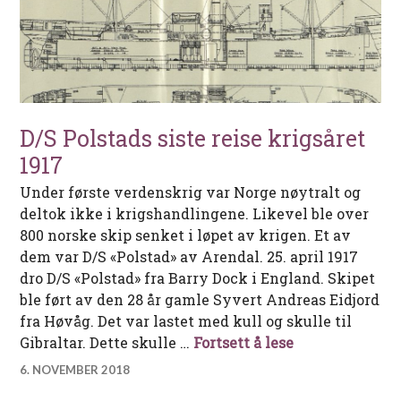
D/S Polstads siste reise krigsåret
1917
Under første verdenskrig var Norge nøytralt og
deltok ikke i krigshandlingene. Likevel ble over
800 norske skip senket i løpet av krigen. Et av
dem var D/S «Polstad» av Arendal. 25. april 1917
dro D/S «Polstad» fra Barry Dock i England. Skipet
ble ført av den 28 år gamle Syvert Andreas Eidjord
fra Høvåg. Det var lastet med kull og skulle til
D/S Polstads si
Gibraltar. Dette skulle …
Fortsett å lese
6. NOVEMBER 2018