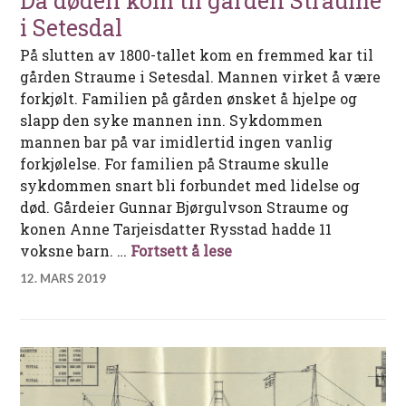
Da døden kom til gården Straume
i Setesdal
På slutten av 1800-tallet kom en fremmed kar til
gården Straume i Setesdal. Mannen virket å være
forkjølt. Familien på gården ønsket å hjelpe og
slapp den syke mannen inn. Sykdommen
mannen bar på var imidlertid ingen vanlig
forkjølelse. For familien på Straume skulle
sykdommen snart bli forbundet med lidelse og
død. Gårdeier Gunnar Bjørgulvson Straume og
konen Anne Tarjeisdatter Rysstad hadde 11
Da døden kom til gården
voksne barn. …
Fortsett å lese
12. MARS 2019