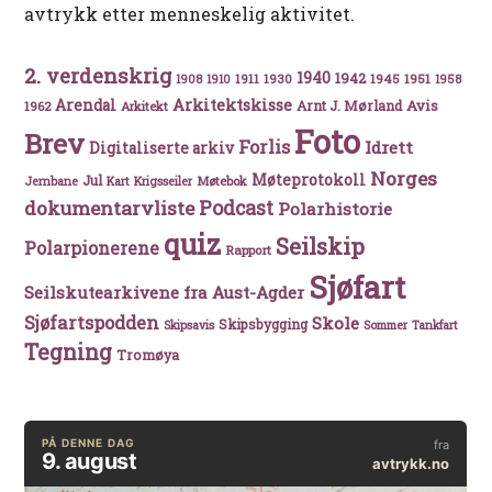
avtrykk etter menneskelig aktivitet.
2. verdenskrig
1940
1942
1911
1930
1945
1951
1908
1910
1958
Arkitektskisse
Arendal
Avis
Arnt J. Mørland
1962
Arkitekt
Foto
Brev
Forlis
Idrett
Digitaliserte arkiv
Norges
Møteprotokoll
Jul
Møtebok
Jernbane
Kart
Krigsseiler
Podcast
dokumentarvliste
Polarhistorie
quiz
Seilskip
Polarpionerene
Rapport
Sjøfart
Seilskutearkivene fra Aust-Agder
Sjøfartspodden
Skole
Skipsbygging
Skipsavis
Sommer
Tankfart
Tegning
Tromøya