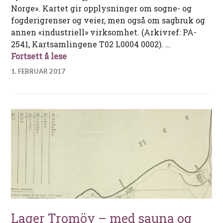
Norge». Kartet gir opplysninger om sogne- og
fogderigrenser og veier, men også om sagbruk og
annen «industriell» virksomhet. (Arkivref: PA-
2541, Kartsamlingene T02 L0004 0002). …
Abels kart over Gjerstad og Vegårshei
Fortsett å lese
1. FEBRUAR 2017
Lager Tromöy – med sauna og