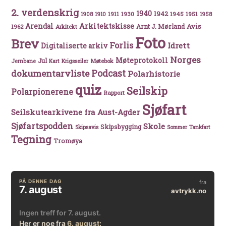
2. verdenskrig
1940
1942
1911
1930
1945
1951
1908
1910
1958
Arkitektskisse
Arendal
Avis
Arnt J. Mørland
1962
Arkitekt
Foto
Brev
Forlis
Idrett
Digitaliserte arkiv
Norges
Møteprotokoll
Jul
Møtebok
Jernbane
Kart
Krigsseiler
Podcast
dokumentarvliste
Polarhistorie
quiz
Seilskip
Polarpionerene
Rapport
Sjøfart
Seilskutearkivene fra Aust-Agder
Sjøfartspodden
Skole
Skipsbygging
Skipsavis
Sommer
Tankfart
Tegning
Tromøya