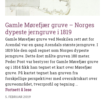
Gamle Mørefjær gruve – Norges
dypeste jerngruve i 1819
Gamle Mørefjær gruve ved Neskilen rett øst for
Arendal var en gang Arendals største jerngruve. I
1819 ble den også regnet som Norges dypeste
jerngruve. Dette året målte gruven 180 meter.
Peder Post var bestyrer for Gamle Mørefjær gruve
og i 1814 fikk han tegnet et kart over Mørefjær
gruve. På kartet tegnet han gruven fra
forskjellige perspektiver med oversiktskart over
gruveområdet, tverrprofil og tegning …
Gamle Mørefjær gruve – Norges dypeste
Fortsett å lese
5. FEBRUAR 2019