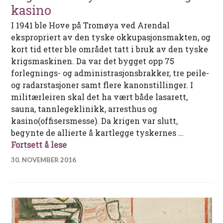
kasino
I 1941 ble Hove på Tromøya ved Arendal
ekspropriert av den tyske okkupasjonsmakten, og
kort tid etter ble området tatt i bruk av den tyske
krigsmaskinen. Da var det bygget opp 75
forlegnings- og administrasjonsbrakker, tre peile-
og radarstasjoner samt flere kanonstillinger. I
militærleiren skal det ha vært både lasarett,
sauna, tannlegeklinikk, arresthus og
kasino(offisersmesse). Da krigen var slutt,
begynte de allierte å kartlegge tyskernes …
Lager Tromöy – med sauna og kasino
Fortsett å lese
30. NOVEMBER 2016