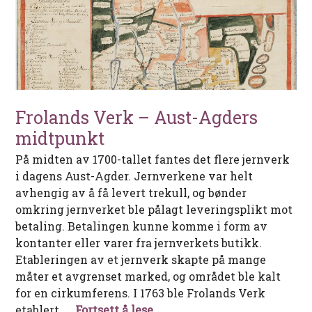
Frolands Verk – Aust-Agders
midtpunkt
På midten av 1700-tallet fantes det flere jernverk
i dagens Aust-Agder. Jernverkene var helt
avhengig av å få levert trekull, og bønder
omkring jernverket ble pålagt leveringsplikt mot
betaling. Betalingen kunne komme i form av
kontanter eller varer fra jernverkets butikk.
Etableringen av et jernverk skapte på mange
måter et avgrenset marked, og området ble kalt
for en cirkumferens. I 1763 ble Frolands Verk
Frolands Verk – Aust-Agder
etablert. …
Fortsett å lese