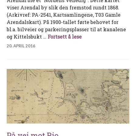
Arendal ble et ”Nordens Venedig”. Dette kartet
viser Arendal by slik den fremstod rundt 1868.
(Arkivref: PA-2541, Kartsamlingene, T03 Gamle
Arendalskart). På 1900-tallet førte behovet for
bl.a. bilveier og parkeringsplasser til at kanalene
Kanalbyen Arendal
og Kittelsbukt …
Fortsett å lese
20. APRIL 2016
På vei mot Rio