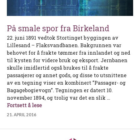
På smale spor fra Birkeland
22. juni 1891 vedtok Stortinget byggingen av
Lillesand – Flaksvandbanen. Bakgrunnen var
behovet for å frakte tømmer fra innlandet og ned
til kysten for videre bruk og eksport. Jernbanen
skulle imidlertid også brukes til å frakte
passasjerer og annet gods, og disse to utsnittene
av en tegning viser en kombinert ”Passager- og
Bagagebogievogn”. Tegningen er datert 10.
november 1894, og trolig var det en slik …
På smale spor fra Birkeland
Fortsett å lese
21. APRIL 2016