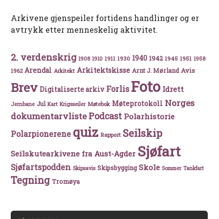
Arkivene gjenspeiler fortidens handlinger og er
avtrykk etter menneskelig aktivitet.
2. verdenskrig
1940
1942
1911
1930
1945
1951
1908
1910
1958
Arkitektskisse
Arendal
Avis
Arnt J. Mørland
1962
Arkitekt
Foto
Brev
Forlis
Idrett
Digitaliserte arkiv
Norges
Møteprotokoll
Jul
Møtebok
Jernbane
Kart
Krigsseiler
Podcast
dokumentarvliste
Polarhistorie
quiz
Seilskip
Polarpionerene
Rapport
Sjøfart
Seilskutearkivene fra Aust-Agder
Sjøfartspodden
Skole
Skipsbygging
Skipsavis
Sommer
Tankfart
Tegning
Tromøya