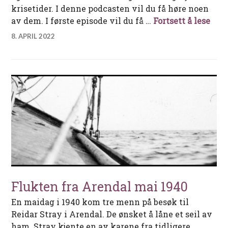
krisetider. I denne podcasten vil du få høre noen
D/S 
av dem. I første episode vil du få …
Fortsett å lese
8. APRIL 2022
Flukten fra Arendal mai 1940
En maidag i 1940 kom tre menn på besøk til
Reidar Stray i Arendal. De ønsket å låne et seil av
ham. Stray kjente en av karene fra tidligere,