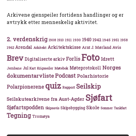
Arkivene gjenspeiler fortidens handlinger og er
avtrykk etter menneskelig aktivitet.
2. verdenskrig
1940
1942
1911
1930
1945
1951
1908
1910
1958
Arkitektskisse
Arendal
Avis
Arnt J. Mørland
1962
Arkitekt
Foto
Brev
Forlis
Idrett
Digitaliserte arkiv
Norges
Møteprotokoll
Jul
Møtebok
Jernbane
Kart
Krigsseiler
Podcast
dokumentarvliste
Polarhistorie
quiz
Seilskip
Polarpionerene
Rapport
Sjøfart
Seilskutearkivene fra Aust-Agder
Sjøfartspodden
Skole
Skipsbygging
Skipsavis
Sommer
Tankfart
Tegning
Tromøya