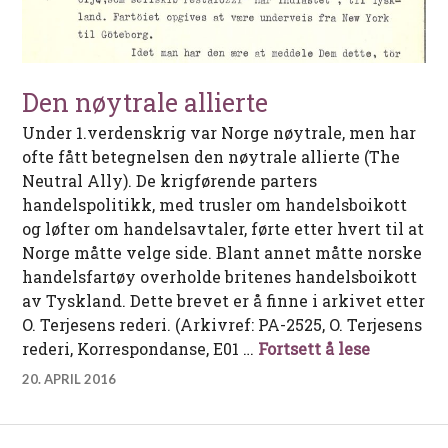
Den nøytrale allierte
Under 1.verdenskrig var Norge nøytrale, men har
ofte fått betegnelsen den nøytrale allierte (The
Neutral Ally). De krigførende parters
handelspolitikk, med trusler om handelsboikott
og løfter om handelsavtaler, førte etter hvert til at
Norge måtte velge side. Blant annet måtte norske
handelsfartøy overholde britenes handelsboikott
av Tyskland. Dette brevet er å finne i arkivet etter
O. Terjesens rederi. (Arkivref: PA-2525, O. Terjesens
Den nøytr
rederi, Korrespondanse, E01 …
Fortsett å lese
20. APRIL 2016