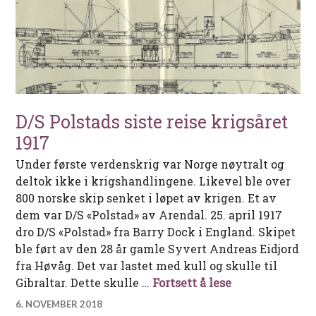
D/S Polstads siste reise krigsåret
1917
Under første verdenskrig var Norge nøytralt og
deltok ikke i krigshandlingene. Likevel ble over
800 norske skip senket i løpet av krigen. Et av
dem var D/S «Polstad» av Arendal. 25. april 1917
dro D/S «Polstad» fra Barry Dock i England. Skipet
ble ført av den 28 år gamle Syvert Andreas Eidjord
fra Høvåg. Det var lastet med kull og skulle til
D/S Polstads si
Gibraltar. Dette skulle …
Fortsett å lese
6. NOVEMBER 2018