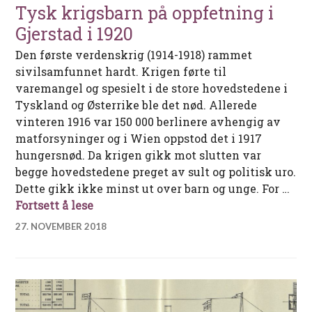
Tysk krigsbarn på oppfetning i
Gjerstad i 1920
Den første verdenskrig (1914-1918) rammet
sivilsamfunnet hardt. Krigen førte til
varemangel og spesielt i de store hovedstedene i
Tyskland og Østerrike ble det nød. Allerede
vinteren 1916 var 150 000 berlinere avhengig av
matforsyninger og i Wien oppstod det i 1917
hungersnød. Da krigen gikk mot slutten var
begge hovedstedene preget av sult og politisk uro.
Dette gikk ikke minst ut over barn og unge. For …
Tysk krigsbarn på oppfetning i Gjerstad
Fortsett å lese
27. NOVEMBER 2018