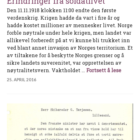
Erindringer fra soldatlivet
Den 11.11.1918 klokken 11:00 endte den første
verdenskrig. Krigen hadde da vart i fire år og
hadde kostet millioner av mennesker livet. Norge
forble nøytrale under hele krigen, men landet var
allikevel forberedt på at vi kunne bli trukket inn
ved blant annet invasjon av Norges territorium. Et
av tiltakene for å beskytte Norges grenser og å
sikre landets suverenitet, var opprettelsen av
Erindri
nøytralitetsvern. Vaktholdet …
Fortsett å lese
25. APRIL 2016