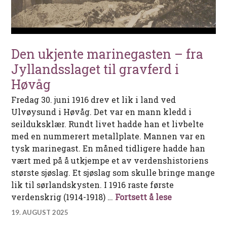
Den ukjente marinegasten – fra
Jyllandsslaget til gravferd i
Høvåg
Fredag 30. juni 1916 drev et lik i land ved
Ulvøysund i Høvåg. Det var en mann kledd i
seilduksklær. Rundt livet hadde han et livbelte
med en nummerert metallplate. Mannen var en
tysk marinegast. En måned tidligere hadde han
vært med på å utkjempe et av verdenshistoriens
største sjøslag. Et sjøslag som skulle bringe mange
lik til sørlandskysten. I 1916 raste første
Den ukjente m
verdenskrig (1914-1918) …
Fortsett å lese
19. AUGUST 2025