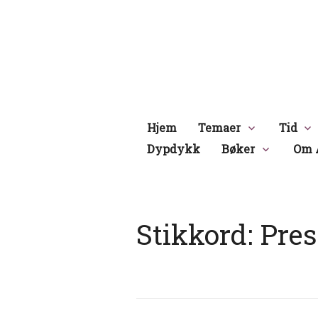
Hopp
til
innhold
Hjem
Temaer
Tid
Dypdykk
Bøker
Om 
Stikkord:
Pres