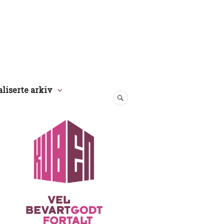
aliserte arkiv
SØK