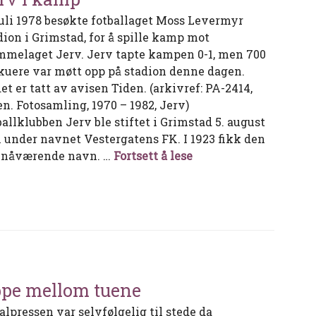
 juli 1978 besøkte fotballaget Moss Levermyr
dion i Grimstad, for å spille kamp mot
mmelaget Jerv. Jerv tapte kampen 0-1, men 700
skuere var møtt opp på stadion denne dagen.
et er tatt av avisen Tiden. (arkivref: PA-2414,
en. Fotosamling, 1970 – 1982, Jerv)
ballklubben Jerv ble stiftet i Grimstad 5. august
1 under navnet Vestergatens FK. I 1923 fikk den
Jerv i kamp
t nåværende navn. …
Fortsett å lese
pe mellom tuene
alpressen var selvfølgelig til stede da