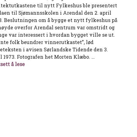
itektutkastene til nytt Fylkeshus ble presentert
ulaen til Sjømannsskolen i Arendal den 2. april
3. Beslutningen om å bygge et nytt fylkeshus på
høyde overfor Arendal sentrum var omstridt og
ge var interessert i hvordan bygget ville se ut.
ente folk beundrer vinnerutkastet”, lød
deteksten i avisen Sørlandske Tidende den 3.
il 1973. Fotografen het Morten Klæbo. …
Oppe mellom tuene
sett å lese