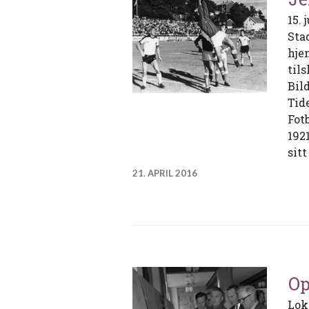
15.
Sta
hje
til
Bild
Tid
Fot
192
sit
21. APRIL 2016
Op
Lok