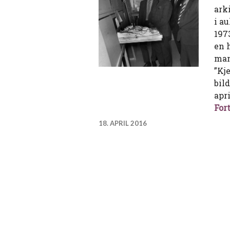
ark
i a
197
en 
man
”Kj
bil
apr
Fort
18. APRIL 2016