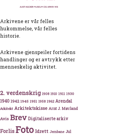
Arkivene er vår felles
hukommelse, vår felles
historie.
Arkivene gjenspeiler fortidens
handlinger og er avtrykk etter
menneskelig aktivitet.
2. verdenskrig
1911
1930
1908
1910
1940
1942
Arendal
1945
1951
1962
1958
Arkitektskisse
Arnt J. Mørland
Arkitekt
Brev
Avis
Digitaliserte arkiv
Foto
Forlis
Idrett
Jul
Jernbane