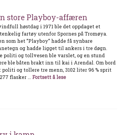
n store Playboy-affæren
vindfull høstdag i 1971 ble det oppdaget et
tenkelig fartøy utenfor Spornes på Tromøya.
en som het ”Playboy” hadde få synbare
nnetegn og hadde ligget til ankers i tre døgn.
 politi og tollvesen ble varslet, og en stund
ere ble båten brakt inn til kai i Arendal. Om bord
 politi og tollere tre menn, 3102 liter 96 % sprit
Den store Playboy-affæren
1277 flasker …
Fortsett å lese
rv i kamp