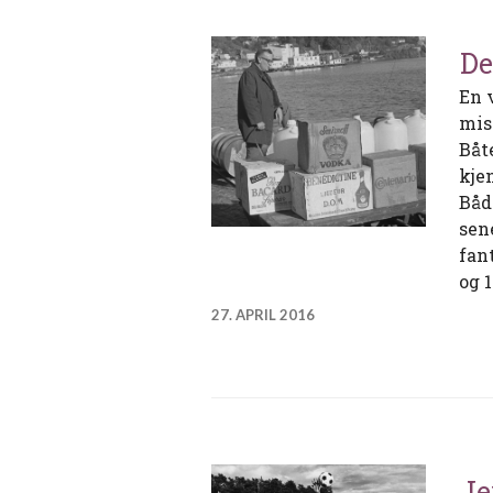
De
En 
mis
Båt
kje
Både
sen
fant
og 
27. APRIL 2016
Je