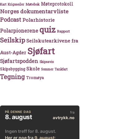
Møteprotokoll
Møtebok
Kart
Krigsseiler
Norges dokumentarvliste
Podcast
Polarhistorie
quiz
Polarpionerene
Rapport
Seilskip
Seilskutearkivene fra
Sjøfart
Aust-Agder
Sjøfartspodden
Skipsavis
Skole
Skipsbygging
Sommer
Tankfart
Tegning
Tromøya