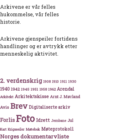
Arkivene er vår felles
hukommelse, vår felles
historie.
Arkivene gjenspeiler fortidens
handlinger og er avtrykk etter
menneskelig aktivitet.
2. verdenskrig
1911
1930
1908
1910
1940
1942
Arendal
1945
1951
1962
1958
Arkitektskisse
Arnt J. Mørland
Arkitekt
Brev
Avis
Digitaliserte arkiv
Foto
Forlis
Idrett
Jul
Jernbane
Møteprotokoll
Møtebok
Kart
Krigsseiler
Norges dokumentarvliste