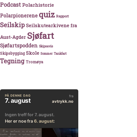
Podcast
Polarhistorie
quiz
Polarpionerene
Rapport
Seilskip
Seilskutearkivene fra
Sjøfart
Aust-Agder
Sjøfartspodden
Skipsavis
Skole
Skipsbygging
Sommer
Tankfart
Tegning
Tromøya