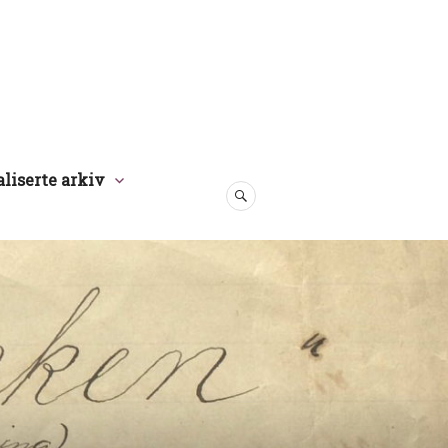
aliserte arkiv
SØK