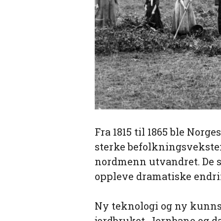
Fra 1815 til 1865 ble Norg
sterke befolkningsveksten
nordmenn utvandret. De so
oppleve dramatiske endri
Ny teknologi og ny kunnsk
jordbruket. Jernbane og 