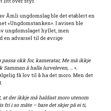
itt over styr.
v Åmli ungdomslag ble det etablert en
net «Ungdomstanken». I avisen ble
 av ungdomslaget hyllet, men
en advarsel til de øvrige
a passa okk for, kameratar, Me må ikkje
k Samman å halla lurveleven, …
».
elig få lov til å ha det moro. Men det
.
t, at der ikkje må haldast moro utenom
 fri i so måte – bare det skjer på ei ti,