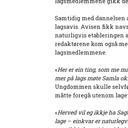
lagsmedlemmene gikk det l
Samtidig med dannelsen a
lagsavis. Avisen fikk nav
naturligvis etableringen
redaktørene kom også med 
lagsmedlemmene.
«
Her er ein ting, som me m
mer på lags møte Samla ok
Ungdommen skulle selvfølg
måtte foregå utenom laget
«
Herved vil eg ikkje ha Sag
lage – einkvar er naturlegvis