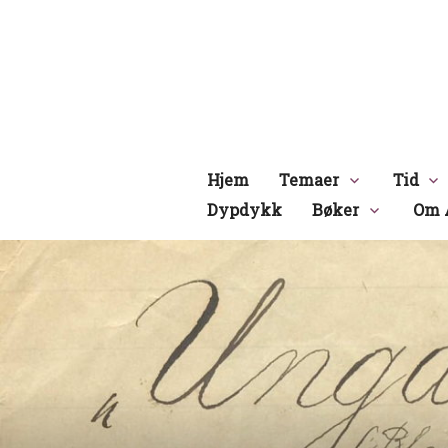
Hopp
til
innhold
Hjem
Temaer
Tid
Dypdykk
Bøker
Om 