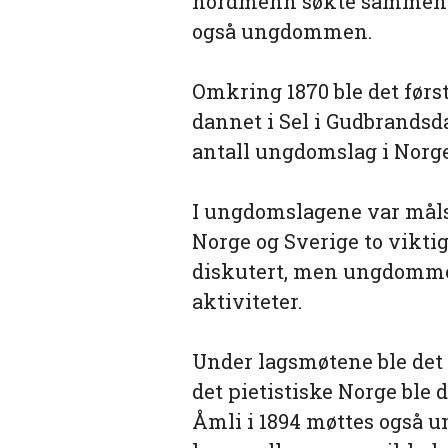
nordmenn søkte sammen fo
også ungdommen.
Omkring 1870 ble det førs
dannet i Sel i Gudbrandsda
antall ungdomslag i Norge 
I ungdomslagene var mål
Norge og Sverige to viktig
diskutert, men ungdomme
aktiviteter.
Under lagsmøtene ble det o
det pietistiske Norge ble 
Åmli i 1894 møttes også u