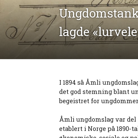
Ungdomstanke
lagde «lurvel
I 1894 så Åmli ungdomslag
det god stemning blant u
begeistret for ungdommen
Åmli ungdomslag var del
etablert i Norge på 1890-t
økonomiske, sosiale og po