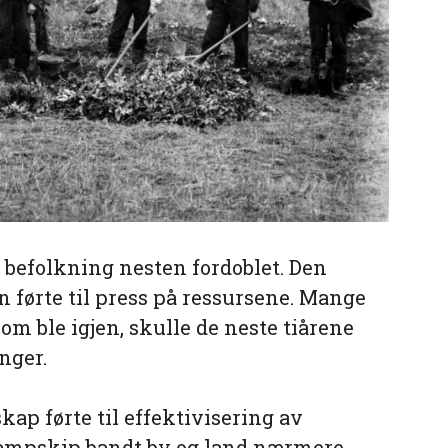
es befolkning nesten fordoblet. Den
 førte til press på ressursene. Mange
m ble igjen, skulle de neste tiårene
nger.
ap førte til effektivisering av
dampskip bandt by og land nærmere