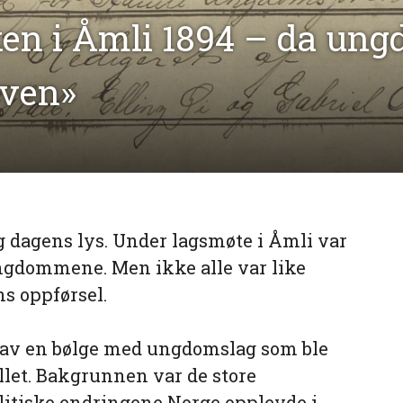
n i Åmli 1894 – da un
even»
 dagens lys. Under lagsmøte i Åmli var
ngdommene. Men ikke alle var like
s oppførsel.
 av en bølge med ungdomslag som ble
allet. Bakgrunnen var de store
litiske endringene Norge opplevde i