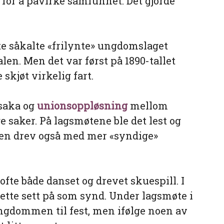
r å påvirke samfunnet. Det gjorde
te såkalte «frilynte» ungdomslaget
len. Men det var først på 1890-tallet
skjøt virkelig fart.
saka og
unionsoppløsning
mellom
e saker. På lagsmøtene ble det lest og
n drev også med mer «syndige»
fte både danset og drevet skuespill. I
dette sett på som synd. Under lagsmøte i
ngdommen til fest, men ifølge noen av