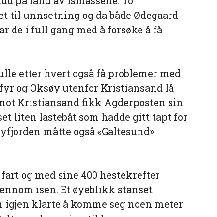
rudd på land av ismassene. To
t til unnsetning og da både Ødegaard
ar de i full gang med å forsøke å få
lle etter hvert også få problemer med
fyr og Oksøy utenfor Kristiansand lå
 mot Kristiansand fikk Agderposten sin
et liten lastebåt som hadde gitt tapt for
byfjorden måtte også «Galtesund»
fart og med sine 400 hestekrefter
jennom isen. Et øyeblikk stanset
en igjen klarte å komme seg noen meter