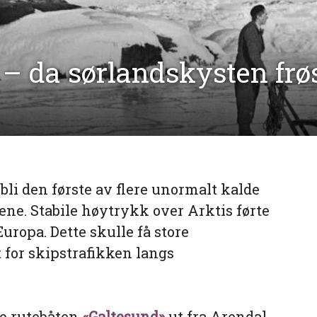
– da sørlandskysten frøs 
bli den første av flere unormalt kalde
rene. Stabile høytrykk over Arktis førte
Europa. Dette skulle få store
 for skipstrafikken langs
ro rutebåten
«Galtesund»
ut fra Arendal.