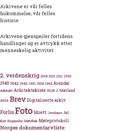
Arkivene er vår felles
hukommelse, vår felles
historie.
Arkivene gjenspeiler fortidens
handlinger og er avtrykk etter
menneskelig aktivitet.
2. verdenskrig
1911
1930
1908
1910
1940
1942
Arendal
1945
1951
1962
1958
Arkitektskisse
Arnt J. Mørland
Arkitekt
Brev
Avis
Digitaliserte arkiv
Foto
Forlis
Idrett
Jul
Jernbane
Møteprotokoll
Møtebok
Kart
Krigsseiler
Norges dokumentarvliste