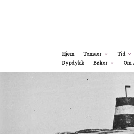
Hopp
til
innhold
Hjem
Temaer
Tid
Dypdykk
Bøker
Om 