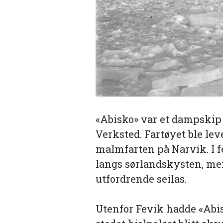
«Abisko» var et dampskip
Verksted. Fartøyet ble lev
malmfarten på Narvik. I fe
langs sørlandskysten, men 
utfordrende seilas.
Utenfor Fevik hadde «Abisk