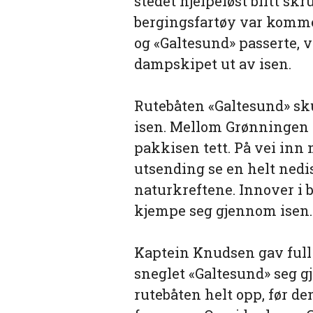
stedet hjelpeløst blitt sk
bergingsfartøy var komme
og «Galtesund» passerte, v
dampskipet ut av isen.
Rutebåten «Galtesund» sku
isen. Mellom Grønningen 
pakkisen tett. På vei inn
utsending se en helt nedis
naturkreftene. Innover i 
kjempe seg gjennom isen.
Kaptein Knudsen gav full 
sneglet «Galtesund» seg g
rutebåten helt opp, før d