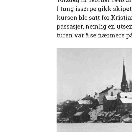
I tung issørpe gikk ski
kursen ble satt for Krist
passasjer, nemlig en uts
turen var å se nærmere på