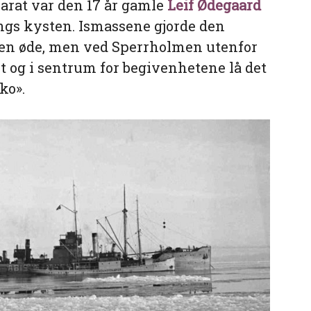
arat var den 17 år gamle
Leif Ødegaard
angs kysten. Ismassene gjorde den
njen øde, men ved Sperrholmen utenfor
et og i sentrum for begivenhetene lå det
ko».