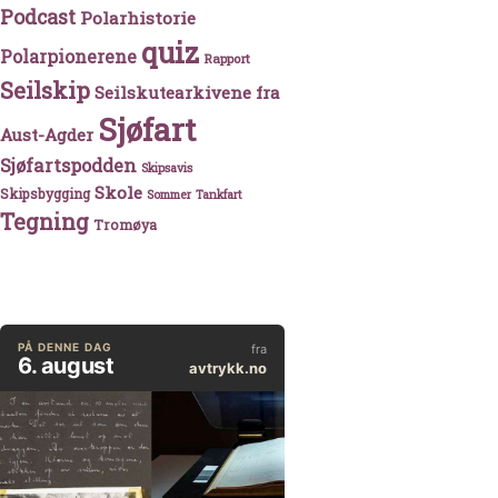
Podcast
Polarhistorie
quiz
Polarpionerene
Rapport
Seilskip
Seilskutearkivene fra
Sjøfart
Aust-Agder
Sjøfartspodden
Skipsavis
Skole
Skipsbygging
Sommer
Tankfart
Tegning
Tromøya