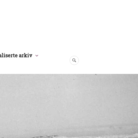
aliserte arkiv
SØK