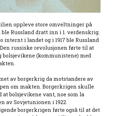
ilien oppleve store omveltninger på
ble Russland dratt inn i 1. verdenskrig.
o internt i landet og i 1917 ble Russland
en russiske revolusjonen førte til at
t og bolsjevikene (kommunistene) med
akten.
mmet av borgerkrig da motstandere av
mpen om makten. Borgerkrigen skulle
d at bolsjevikene vant, noe som la
en av Sovjetunionen i 1922.
gende borgerkrigen førte også til at det