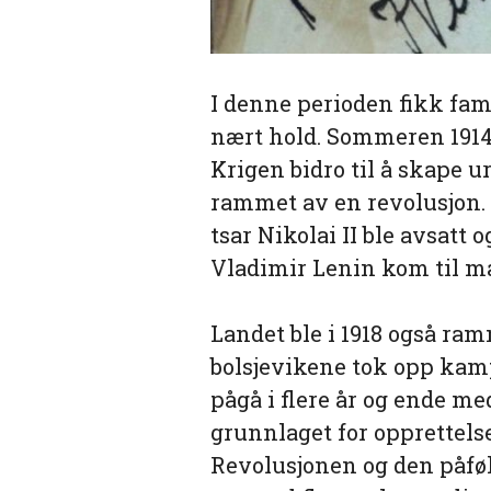
I denne perioden fikk fam
nært hold. Sommeren 1914 
Krigen bidro til å skape ur
rammet av en revolusjon. D
tsar Nikolai II ble avsat
Vladimir Lenin kom til m
Landet ble i 1918 også ra
bolsjevikene tok opp ka
pågå i flere år og ende me
grunnlaget for opprettels
Revolusjonen og den påføl