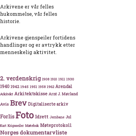
Arkivene er vår felles
hukommelse, vår felles
historie.
Arkivene gjenspeiler fortidens
handlinger og er avtrykk etter
menneskelig aktivitet.
2. verdenskrig
1911
1930
1908
1910
1940
1942
Arendal
1945
1951
1962
1958
Arkitektskisse
Arnt J. Mørland
Arkitekt
Brev
Avis
Digitaliserte arkiv
Foto
Forlis
Idrett
Jul
Jernbane
Møteprotokoll
Møtebok
Kart
Krigsseiler
Norges dokumentarvliste