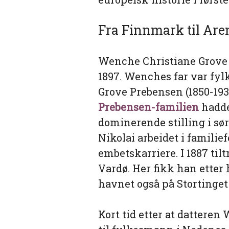
Fra Finnmark til Are
Wenche Christiane Grove P
1897. Wenches far var fy
Grove Prebensen (1850-1938
Prebensen-familien
hadde
dominerende stilling i sø
Nikolai arbeidet i familief
embetskarriere. I 1887 til
Vardø. Her fikk han etter 
havnet også på Stortinget 
Kort tid etter at dattere