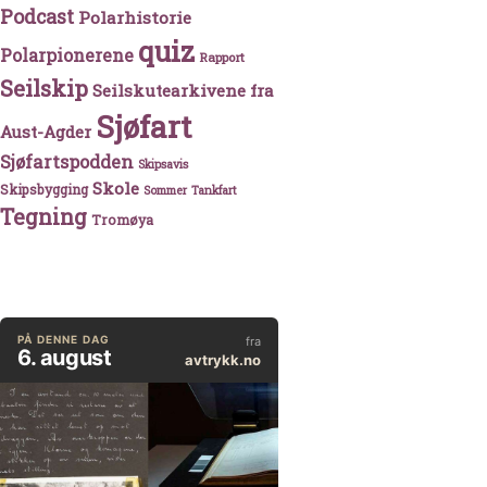
Podcast
Polarhistorie
quiz
Polarpionerene
Rapport
Seilskip
Seilskutearkivene fra
Sjøfart
Aust-Agder
Sjøfartspodden
Skipsavis
Skole
Skipsbygging
Sommer
Tankfart
Tegning
Tromøya