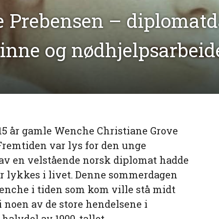
 Prebensen – diplomatd
vinne og nødhjelpsarbeid
n 15 år gamle Wenche Christiane Grove
 Fremtiden var lys for den unge
 av en velstående norsk diplomat hadde
or lykkes i livet. Denne sommerdagen
enche i tiden som kom ville stå midt
 noen av de store hendelsene i
 halvdel av 1900-tallet.