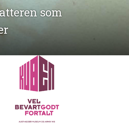
atteren som
er