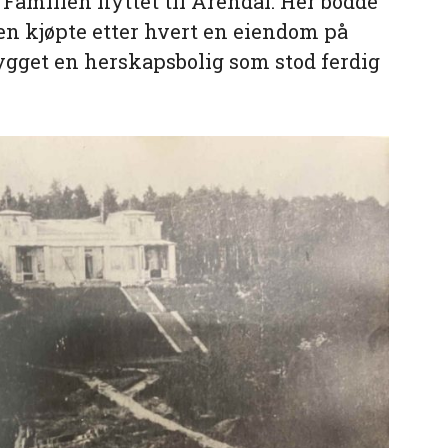
Familien flyttet til Arendal. Her bodde
en kjøpte etter hvert en eiendom på
ygget en herskapsbolig som stod ferdig