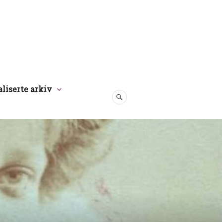
aliserte arkiv
SØK