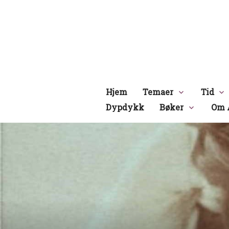
Hopp
til
innhold
Hjem
Temaer
Tid
Dypdykk
Bøker
Om 