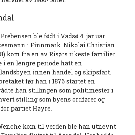
ndal
rebensen ble født i Vadsø 4. januar
lkesmann i Finnmark. Nikolai Christian
) kom fra en av Risørs rikeste familier.
 i en lengre periode hatt en
rlandsbyen innen handel og skipsfart.
oretaket før han i 1876 startet en
trådte han stillingen som politimester i
hvert stilling som byens ordfører og
for partiet Høyre.
n Wenche kom til verden ble han utnevnt