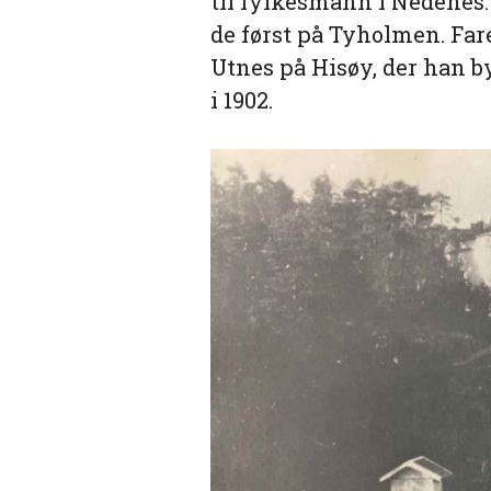
til fylkesmann i Nedenes. 
de først på Tyholmen. Far
Utnes på Hisøy, der han b
i 1902.