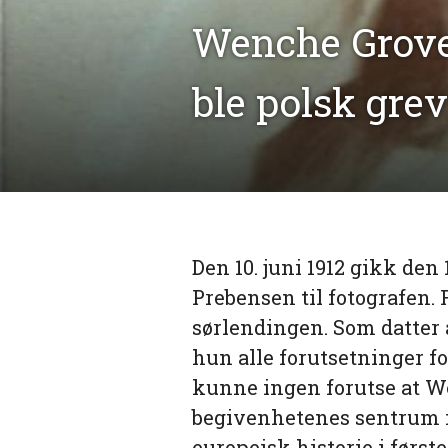
Wenche Grove
ble polsk gre
Den 10. juni 1912 gikk de
Prebensen til fotografen.
sørlendingen. Som datter
hun alle forutsetninger f
kunne ingen forutse at W
begivenhetenes sentrum i
europeisk historie i første