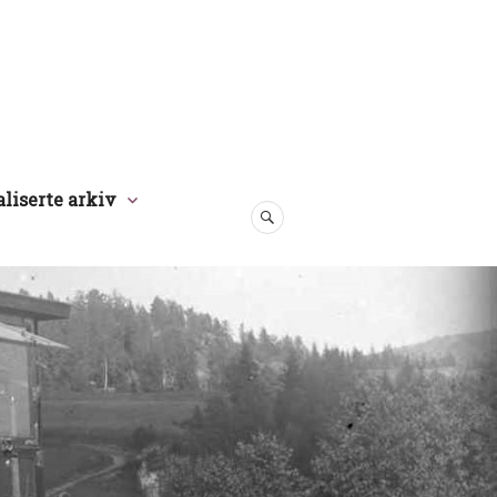
aliserte arkiv
SØK