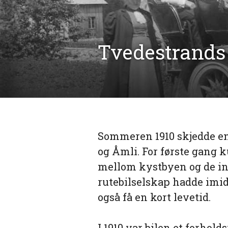
Tvedestrands f
Sommeren 1910 skjedde en
og Åmli. For første gang 
mellom kystbyen og de ind
rutebilselskap hadde imid
også få en kort levetid.
I 1910 var bilen et forho