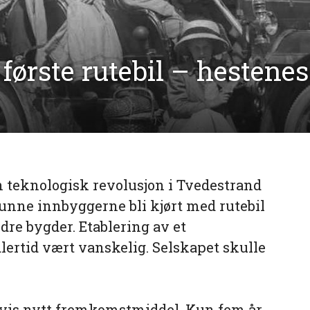
ørste rutebil – hestenes
 teknologisk revolusjon i Tvedestrand
kunne innbyggerne bli kjørt med rutebil
re bygder. Etablering av et
lertid vært vanskelig. Selskapet skulle
ldsvis nytt fremkomstmiddel. Kun fem år