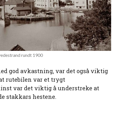
edestrand rundt 1900
d god avkastning, var det også viktig
t rutebilen var et trygt
st var det viktig å understreke at
 de stakkars hestene.