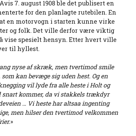
vis 7. august 1908 ble det publisert en
nterte for den planlagte rutebilen. En
r at en motorvogn i starten kunne virke
r og folk. Det ville derfor være viktig
å vise spesielt hensyn. Etter hvert ville
r til hyllest.
gang nyse af skræk, men tvertimod smile
n, som kan bevæge sig uden hest. Og en
negging vil lyde fra alle heste i Holt og
d snart kommer, da vi stakkels trækdyr
ndeveien … Vi heste har altsaa ingenting
ige, men hilser den tvertimod velkommen
ier.
»