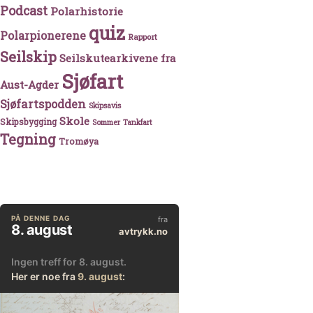
Podcast
Polarhistorie
quiz
Polarpionerene
Rapport
Seilskip
Seilskutearkivene fra
Sjøfart
Aust-Agder
Sjøfartspodden
Skipsavis
Skole
Skipsbygging
Sommer
Tankfart
Tegning
Tromøya