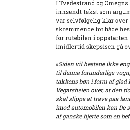
I Tvedestrand og Omegns A
innsendt tekst som argume
var selvfølgelig klar ove
skremmende for både heste
for rutebilen i oppstarten 
imidlertid skepsisen gå ove
«
Siden vil hestene ikke en
til denne forunderlige vog
takkens bøn i form af glad k
Vegarsheien over, at den ti
skal slippe at trave paa la
imod automobilen kan De s
af ganske hjerte som en befr