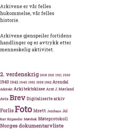
Arkivene er vår felles
hukommelse, vår felles
historie.
Arkivene gjenspeiler fortidens
handlinger og er avtrykk etter
menneskelig aktivitet.
2. verdenskrig
1911
1930
1908
1910
1940
1942
Arendal
1945
1951
1962
1958
Arkitektskisse
Arnt J. Mørland
Arkitekt
Brev
Avis
Digitaliserte arkiv
Foto
Forlis
Idrett
Jul
Jernbane
Møteprotokoll
Møtebok
Kart
Krigsseiler
Norges dokumentarvliste