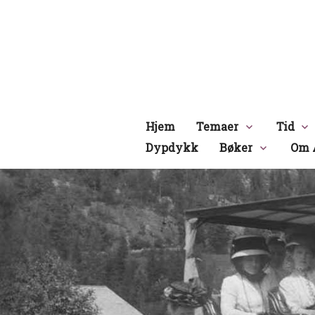
Hopp
til
innhold
Hjem
Temaer
Tid
Dypdykk
Bøker
Om 