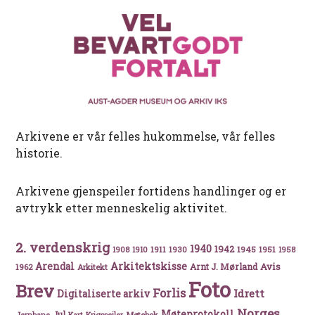
Arkivene er vår felles hukommelse, vår felles
historie.
Arkivene gjenspeiler fortidens handlinger og er
avtrykk etter menneskelig aktivitet.
2. verdenskrig
1940
1942
1911
1930
1945
1951
1908
1910
1958
Arkitektskisse
Arendal
Avis
Arnt J. Mørland
1962
Arkitekt
Foto
Brev
Forlis
Idrett
Digitaliserte arkiv
Norges
Møteprotokoll
Jul
Møtebok