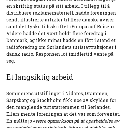
en skriftlig status på sitt arbeid. I tillegg til å
distribuere reklamemateriell, hadde foreningen
sendt illustrerte artikler til flere danske aviser
samt det tyske tidsskriftet «Europa auf Reisen».
Videre hadde det vært holdt flere foredrag i
Danmark, og ikke minst hadde en fått i stand et
radioforedrag om Sørlandets turistattraksjoner i
dansk radio. Responsen lot imidlertid vente på
seg.
Et langsiktig arbeid
Sommerens utstillinger i Nidaros, Drammen,
Sarpsborg og Stockholm fikk noe av skylden for
den manglende turiststrømmen til Sørlandet.
Ellers mente foreningen at det var som forventet.
En måtte jo «
være opmerksom på at oparbeidelse av
en landsdel som turiststrøk, ikke er et øiebliks sak,