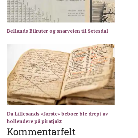
Bellands Bilruter og snarveien til Setesdal
Da Lillesands «første» beboer ble drept av
hollendere på piratjakt
Kommentarfelt