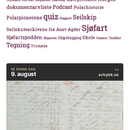
Jernbane
Kart
Krigsseiler
Podcast
dokumentarvliste
Polarhistorie
quiz
Seilskip
Polarpionerene
Rapport
Sjøfart
Seilskutearkivene fra Aust-Agder
Sjøfartspodden
Skole
Skipsbygging
Skipsavis
Sommer
Tankfart
Tegning
Tromøya