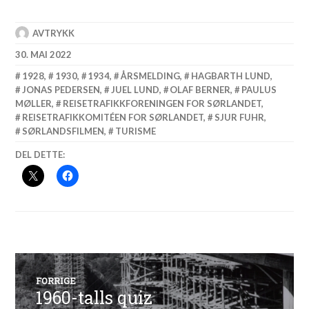
AVTRYKK
30. MAI 2022
1928
,
1930
,
1934
,
ÅRSMELDING
,
HAGBARTH LUND
,
JONAS PEDERSEN
,
JUEL LUND
,
OLAF BERNER
,
PAULUS
MØLLER
,
REISETRAFIKKFORENINGEN FOR SØRLANDET
,
REISETRAFIKKOMITÉEN FOR SØRLANDET
,
SJUR FUHR
,
SØRLANDSFILMEN
,
TURISME
DEL DETTE:
Innleggsnavigasjon
FORRIGE
1960-talls quiz
Forrige