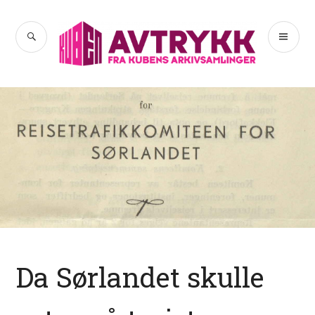
Hopp
til
SØK
PR
Avtrykk
innhold
ME
Da Sørlandet skulle